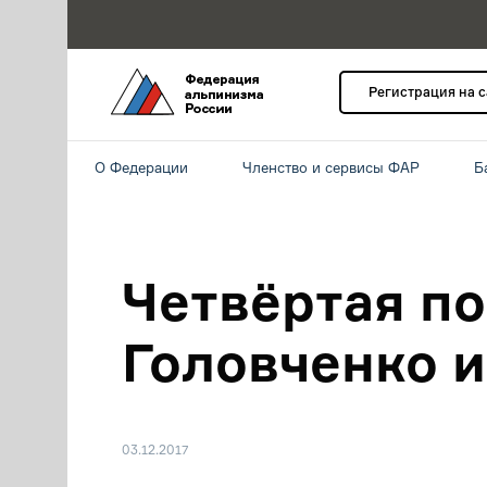
Регистрация на 
О Федерации
Членство и сервисы ФАР
Б
Четвёртая п
Головченко и
03.12.2017