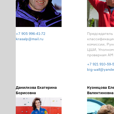
+7 905 996-41-72
Председатель
krasalp@mail.ru
классификаци
комиссии, Рук
ЦШИ, Уполном
проверкам АМ
+7 921 910-59-
big-wall@yande
Данилкова Екатерина
Кузнецова Ел
Борисовна
Валентиновна