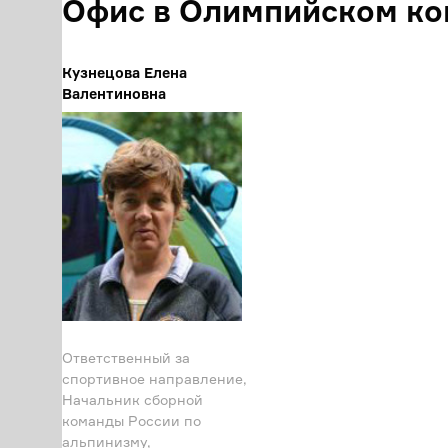
Офис в Олимпийском ко
Кузнецова Елена
Валентиновна
Ответственный за
спортивное направление,
Начальник сборной
команды России по
альпинизму,