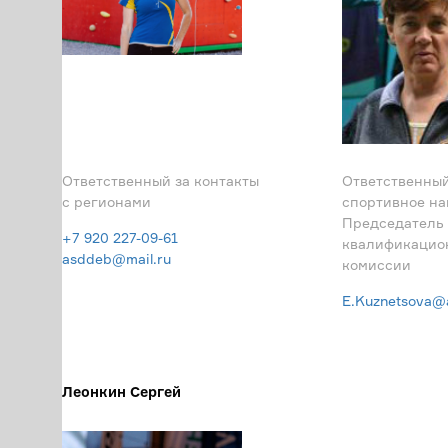
Ответственный за контакты
Ответственный
с регионами
спортивное на
Председатель
+7 920 227-09-61
квалификацио
asddeb@mail.ru
комиссии
E.Kuznetsova@a
Леонкин Сергей