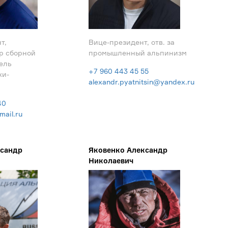
т,
Вице-президент, отв. за
р сборной
промышленный альпинизм
ель
+7 960 443 45 55
ки-
alexandr.pyatnitsin@yandex.ru
40
mail.ru
сандр
Яковенко Александр
Николаевич