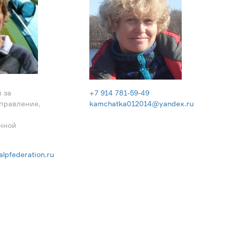
 за
+7 914 781-59-49
правление,
kamchatka012014@yandex.ru
нной
lpfederation.ru