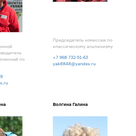
Председатель комиссии по
онной
классическому альпинизму
оводитель
+7 968 732-51-63
оченный по
yak8848@yandex.ru
59
x.ru
ена
Волгина Галина