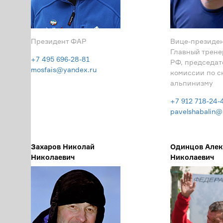
Президент ФАР
Вице-президен
Главный трене
+7 495 696-28-81
РФ, председат
mosfais@yandex.ru
комиссии по с
альпинизму
+7 912 718-24-
pavelshabalin@
Захаров Николай
Одинцов Алек
Николаевич
Николаевич