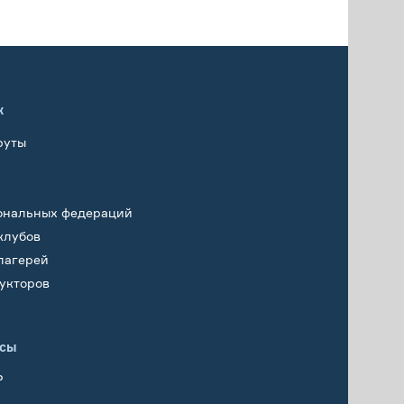
х
руты
ональных федераций
клубов
лагерей
укторов
исы
Р