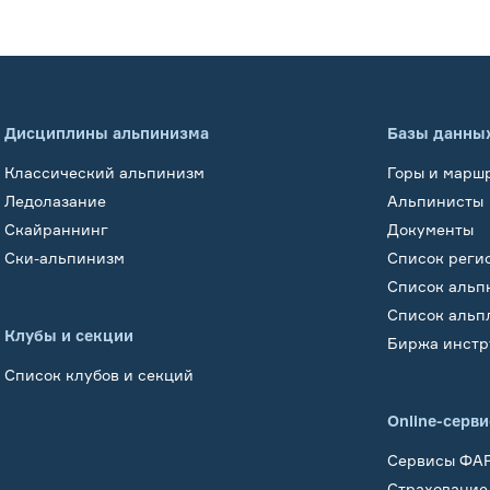
Дисциплины альпинизма
Базы данны
Классический альпинизм
Горы и марш
Ледолазание
Альпинисты
Скайраннинг
Документы
Ски-альпинизм
Список реги
Список альп
Список альп
Клубы и секции
Биржа инстр
Список клубов и секций
Online-серв
Сервисы ФА
Страхование