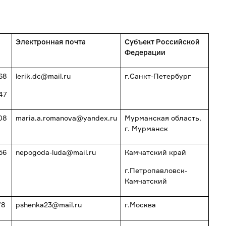
Электронная почта
Субъект Российской
Федерации
68
lerik.dc@mail.ru
г.Санкт-Петербург
47
08
maria.a.romanova@yandex.ru
Мурманская область,
г. Мурманск
56
nepogoda-luda@mail.ru
Камчатский край
г.Петропавловск-
Камчатский
78
pshenka23@mail.ru
г.Москва