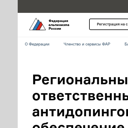
Регистрация на 
О Федерации
Членство и сервисы ФАР
Б
Региональны
ответственн
антидопинго
обеспечение