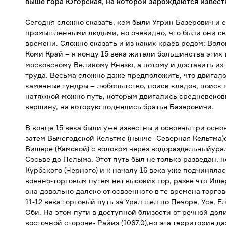
выше гора Югорская, на которой зарождаются извес
Сегодня сложно сказать, кем были Угрин Базерович и 
промышленными людьми, но очевидно, что были они св
времени. Сложно сказать и из каких краев родом: Вол
Коми Край – к концу 15 века жители большинства этих
московскому Великому Князю, а потому и доставить их 
труда. Весьма сложно даже предположить, что двигало
каменные тундры – любопытство, поиск кладов, поиск 
натяжкой можно путь, которым двигались средневеков
вершину, на которую поднялись братья Базеровичи.
В конце 15 века были уже известны и освоены три основ
затем Вычегодской Кельтме (нынче- Северная Кельтма)с
Вишере (Камской) с волоком через водораздельныйурал
Сосьве до Пелыма. Этот путь был не только разведан, 
Курбского (Черного) и к началу 16 века уже подчиняла
военно-торговым путем нет высоких гор, разве что Ише
она довольно далеко от освоенного в те времена торго
11-12 века торговый путь за Урал шел по Печоре, Усе, Е
Оби. На этом пути в доступной близости от речной до
восточной стороне- Райиз (1067.0),но эта территория д