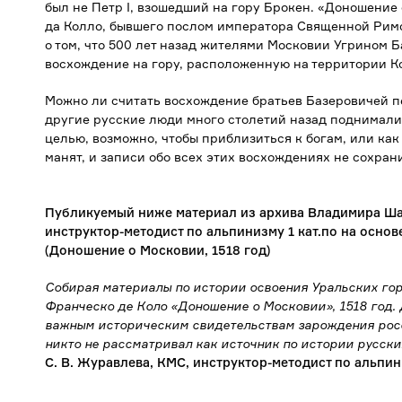
был не Петр I, взошедший на гору Брокен. «Доношение
да Колло, бывшего послом императора
Священной Рим
о том, что 500 лет назад жителями Московии Угрином 
восхождение на гору, расположенную на территории К
Можно ли считать восхождение братьев Базеровичей 
другие русские люди много столетий назад поднималис
целью, возможно, чтобы приблизиться к богам, или как
манят, и записи обо всех этих восхождениях не сохра
Публикуемый ниже материал из архива Владимира Ша
инструктор-методист по альпинизму 1 кат.по на осно
(Доношение о Московии, 1518 год)
Собирая материалы по истории освоения Уральских гор 
Франческо де Коло «Доношение о Московии», 1518 год. 
важным историческим свидетельствам зарождения росси
никто не рассматривал как источник по истории русск
С. В. Журавлева, КМС, инструктор-методист по альпини