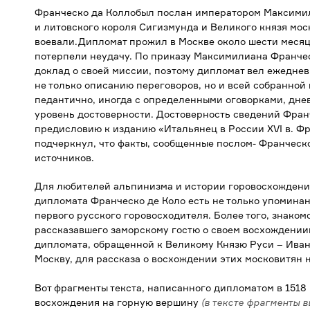
Франческо да Коллобыл послан императором Максимил
и литовского короля Сигизмунда и Великого князя моск
воевали.Дипломат прожил в Москве около шести месяцев
потерпели неудачу. По приказу Максимилиана Франчес
доклад о своей миссии, поэтому дипломат вел ежеднев
не только описанию переговоров, но и всей собранно
педантично, иногда с определенными оговорками, дне
уровень достоверности. Достоверность сведений Франч
предисловию к изданию «Итальянец в России XVI в. Фр
подчеркнул, что факты, сообщенные послом- Франческо
источников.
Для любителей альпинизма и истории горовосхождений
дипломата Франческо де Коло есть не только упоминан
первого русского горовосходителя. Более того, знаком
рассказавшего заморскому гостю о своем восхождении
дипломата, обращенной к Великому Князю Руси – Ивану 
Москву, для рассказа о восхождении этих московитян 
Вот фрагменты текста, написанного дипломатом в 1518 
восхождения на горную вершину
(в тексте фрагменты 