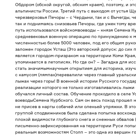
Обдором (обской округой, обским краем), поэтому, и это
альпинисты России. Третий путь с выходом от устья Щу
черезверховья Печоры – с Чердыни, так и с Вычегды, 
так и поднимаясь снизовьев Печоры, где ужек тому вр
путь использовался войскомвоеводы – князя Семена К
средневековья военную операцию по принуждению к м
численностью более 5000 человек, под его общим руко
заложен городок Усташ (Это авторский допуск: до сих 
является городом-призраком на территории Коми Края,
упоминается в летописях. Но где он? – Загадка для ис
стать значимымнаучным открытием для историка, изуч
с камусом (лямпах)перевалили через главный уральск
лыжах через горы! В военной истории Русского госуда
реализации которого не только изготавливались лыжи 
обучался личный состав. Обучение проходило в селе У
воеводыСемена Курбского. Сам он весь поход прошел 
не присев в нарты собачей или оленьей упряжки. В эт
группой сподвижников была сделана попытка восхожден
плохой видимости глубокого снега и снежных обвалов (
письменно-зафиксированная на территории Руси попыт
реальным возможностям Столп – это одна из вершин го