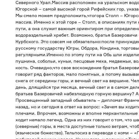
Северного Урал.Массив расположен на уральском водо
Югорской – самой высокой горой Рифейских гор, указ
Мы смело можем предположить,чтогора Столп – Югорска
массив. Именно к этой горе – Столп, в описаниях пути
пути, а она служит важным ориентиром при определен
водораздельный хребет. Возможно, братья Базеровичи
Курбского. Это совсем не обязательно:после принужде
русскому государству Югры, Обдора, Кондина, торговы
регулярными.Именно по этому пути на Обь шли изделия 
пушнина, собольи, куньи, песцовые меха, медвежьи, в
кость. Очевидно,что свое восхождение братья Базерови
говорит ряд факторов, мало понятных, а потому вызыв
снега от середины горы, и вечный свет на вершине. Ч
день, длящийся три месяца, вечный свет и в самом дел
братьев Базеровичей набезлюдную горную вершину? А
Просвещенный западный обыватель – дипломат Франчес
назад, но и сегодня в ответ на вопрос: «Зачем вы ходи
плечами. Впрочем, возможны и вполне меркантильные 
ходит немало легенд. Одна из них говорит о том, что 
(северные) горы, в места доступные только ветрам, чт
(языческое божество). Тельпосиз в переводе с коми –
«Г