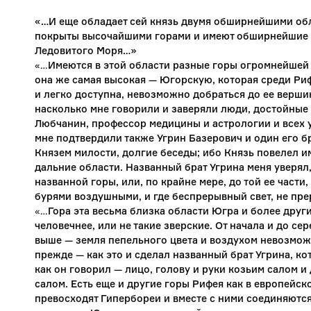
«…И еще обладает сей князь двумя обширнейшими обл
покрыты высочайшими горами и имеют обширнейшие по
Ледовитого Моря…»
«…
Имеются в этой области разные горы огромнейшей 
она же самая высокая — Югорскую, которая среди Риф
и легко доступна, невозможно добраться до ее вершин
насколько мне говорили и заверяли люди, достойные
Любчанин, профессор медицины и астрологии и всех 
мне подтвердили также Угрин Базерович и один его бр
Князем милости, долгие беседы; ибо Князь повелел им
дальние области. Названный брат Угрина меня уверял
названной горы, или, по крайне мере, до той ее части
бурями воздушными, и где беспрерывный свет, не пре
«…
Гора эта весьма близка области Югра и более други
человечнее, или не такие зверские. От начала и до с
выше — земля пепельного цвета и воздухом невозможн
прежде — как это и сделал названный брат Угрина, ко
как он говорил — лицо, голову и руки козьим салом и
салом. Есть еще и другие горы Рифея как в европейско
превосходят Гипербореи и вместе с ними соединяются