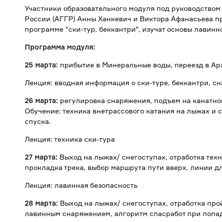
Участники образовательного модуля под руководство
России (АГГР) Анны Ханкевич и Виктора Афанасьева п
программе "ски-тур, беккантри", изучат основы лавинн
Программа модуля:
25 марта:
прибытие в Минеральные воды, переезд в Арх
Лекция: вводная информация о ски-туре, беккантри, с
26 марта:
регулировка снаряжения, подъем на канатной 
Обучение: техника внетрассового катания на лыжах и 
спуска.
Лекция: техника ски-тура
27 марта:
Выход на лыжах/ снегоступах, отработка техни
прокладка трека, выбор маршрута пути вверх, линии дл
Лекция: лавинная безопасность
28 марта:
Выход на лыжах/ снегоступах, отработка про
лавинным снаряжением, алгоритм спасработ при попад