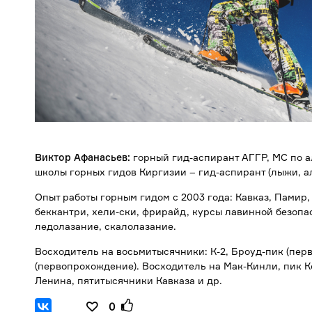
Виктор Афанасьев:
горный гид-аспирант АГГР, МС по 
школы горных гидов Киргизии – гид-аспирант (лыжи, а
Опыт работы горным гидом с 2003 года: Кавказ, Памир,
беккантри, хели-ски, фрирайд, курсы лавинной безопа
ледолазание, скалолазание.
Восходитель на восьмитысячники: К-2, Броуд-пик (пер
(первопрохождение). Восходитель на Мак-Кинли, пик К
Ленина, пятитысячники Кавказа и др.
0