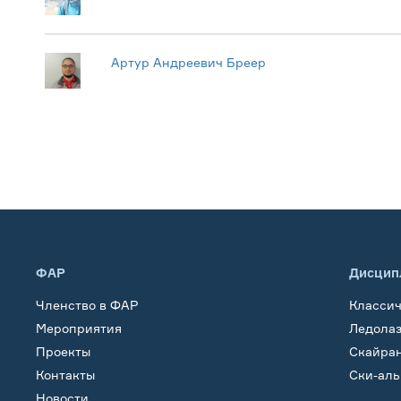
Артур Андреевич Бреер
ФАР
Дисцип
Членство в ФАР
Класси
Мероприятия
Ледола
Проекты
Скайра
Контакты
Ски-ал
Новости