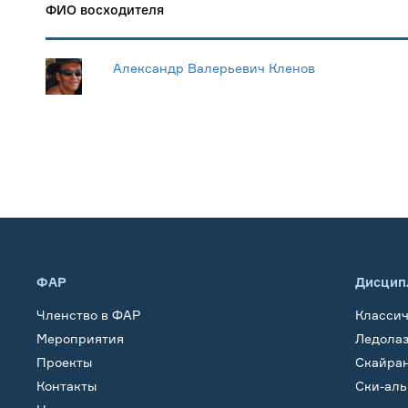
ФИО восходителя
Александр Валерьевич Кленов
ФАР
Дисцип
Членство в ФАР
Класси
Мероприятия
Ледола
Проекты
Скайра
Контакты
Ски-ал