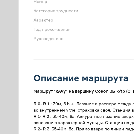
Номер
Категория трудности
Характер
Год прохождения
Руководитель
Описание маршрута
Маршрут "хАчу" на вершину Сокол 3Б к/тр (С. 
R 0- R 1
: 30м, 5 b +. Лазание в распоре межд
во внутреннем угле, страховка своя. Станция 
R 1- R 2
: 35-40м, 6а. Аккуратное лазание вверх
основанию характерной мульды. Станция на д
R 2- R 3:
35-40м, 5с. Прямо вверх по линии па