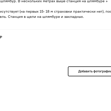
 шлямбур. В нескольких метрах выше станция на шлямбуре +
исутствует (на первых 15- 18 м страховки практически нет), по
щель. Станция в щели на шлямбуре и закладных.
АР
Добавить фотографи