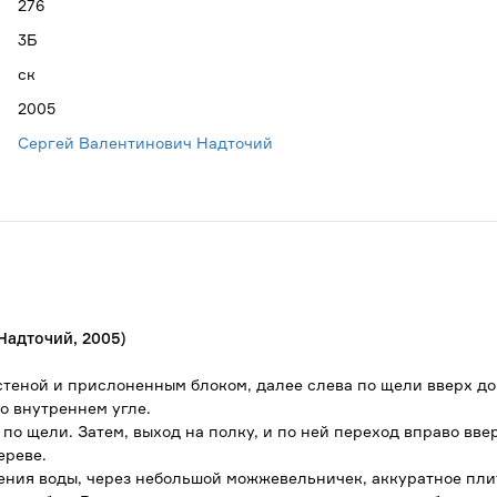
276
3Б
ск
2005
Сергей Валентинович Надточий
Надточий, 2005)
у стеной и прислоненным блоком, далее слева по щели вверх д
во внутреннем угле.
 по щели. Затем, выход на полку, и по ней переход вправо вве
ереве.
дения воды, через небольшой можжевельничек, аккуратное пли