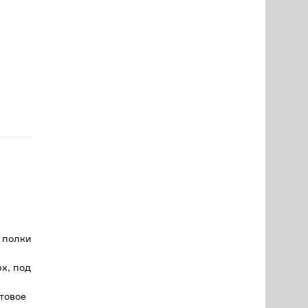
о полки
рх, под
товое