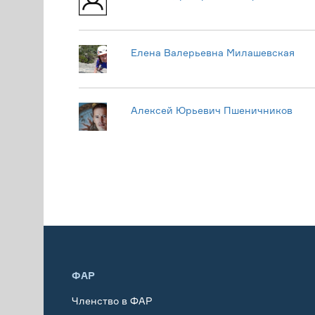
Елена Валерьевна Милашевская
Алексей Юрьевич Пшеничников
ФАР
Членство в ФАР