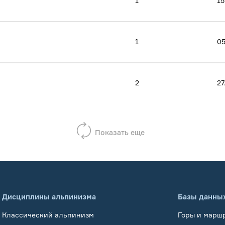
1
15
1
05
2
27
Показать еще
Дисциплины альпинизма
Базы данны
Классический альпинизм
Горы и марш