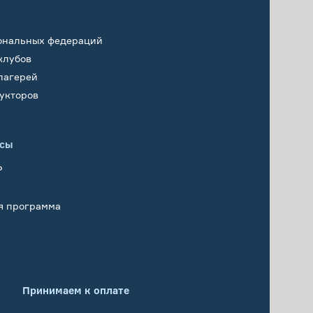
ональных федераций
клубов
лагерей
укторов
исы
Р
я программа
Принимаем к оплате