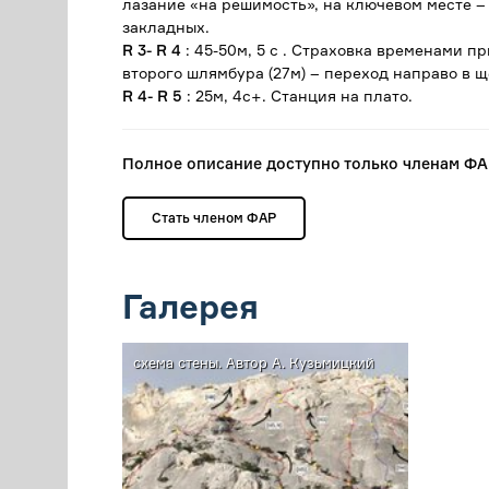
лазание «на решимость», на ключевом месте –
закладных.
R 3- R 4
: 45-50м, 5 c . Страховка временами пр
второго шлямбура (27м) – переход направо в 
R 4- R 5
: 25м, 4с+. Станция на плато.
Полное описание доступно только членам Ф
Стать членом ФАР
Галерея
схема стены. Автор А. Кузьмицкий