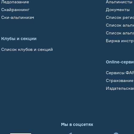
Ледолазание
Альпинисты
Скайраннинг
Документы
Ски-альпинизм
Список реги
Список альп
Список альп
Клубы и секции
Биржа инстр
Список клубов и секций
Online-серв
Сервисы ФА
Страхование
Издательска
Мы в соцсетях