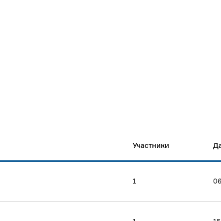
Участники
Д
1
06