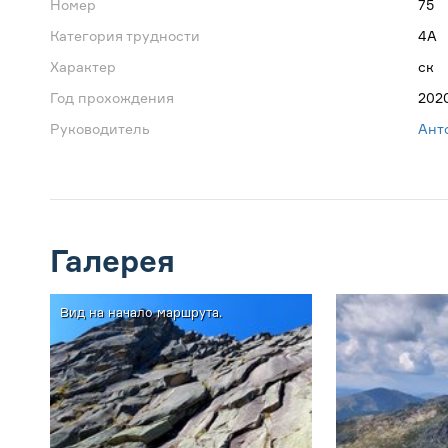
Номер
75
Категория трудности
4А
Характер
ск
Год прохождения
202
Руководитель
Ант
Галерея
Вид на начало маршрута.