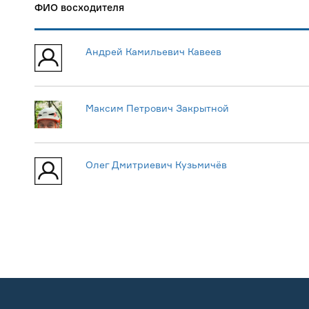
ФИО восходителя
Андрей Камильевич Кавеев
Максим Петрович Закрытной
Олег Дмитриевич Кузьмичёв