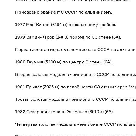
Присвоено звание
МС СССР
по альпинизму
.
1977
Мак-Кинли (6194 м) по западному гребню.
1979
Замин-Карор (1-я З, 4303м) по СЗ стене (6А).
Первая золотая медаль в чемпионате СССР по альпини
1980
Гаумыш (5200 м) по центру С стены (6А).
Вторая золотая медаль в чемпионате СССР по альпини
1981
Ерыдаг (3925 м) по левой части СЗ стены через "зер
Третья золотая медаль в чемпионате СССР по альпиниз
1982
Северная стена п. Энгельса (6510м) (6А).
Четвертая золотая медаль в чемпионате СССР по альп