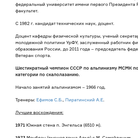
федеральный университет имени первого Президента Р
факультет.
С 1982 г. кандидат технических наук, доцент.
Доцент кафедры физической культуры, ученый секрета
молодежной политики УрФУ, заслуженный работник фи
образования России, до 2011 года – председатель фе
Ветеран спорта.
Шестикратный чемпион СССР по альпинизму МСМК по 
категории по скалолазанию.
Начало занятий альпинизмом – 1966 год.
Тренеры:
Ефимов С.Б
.,
Пиратинский А.Е
.
Лучшие восхождения:
1971
Южная стена п. Энгельса (6510 м).
1973
Монблан (высшая точка Альп) с М. Самойлиным.