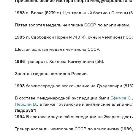
Присвоено звание мастера спорта международного кл
1983
п. Блока (5239 м). Центральный бастион С стены (6
Пятая золотая медаль чемпиона СССР по альпинизму.
1985
п. Свободной Кореи (4740 м), очный чемпионат СС
Шестая золотая медаль чемпиона СССР.
1986
траверс п. Хохлова-Коммунизма (5Б).
Золотая медаль чемпиона России.
1993
безкислородное восхождение на Дхаулагири (8167
В составе международной экспедиции были
Ефимов С.
Першин В.
, а также грузинские и английские альпинис
Ледоруб"!
1994
В составе иркутской экспедиции на Эверест дост
Тренер команды чемпионов СССР по альпинизму
(1989,