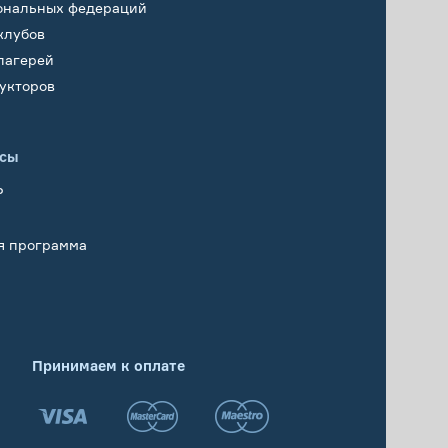
ональных федераций
клубов
лагерей
укторов
исы
Р
я программа
Принимаем к оплате