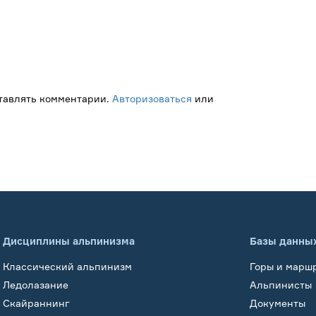
ставлять комментарии.
Авторизоваться
или
Дисциплины альпинизма
Базы данны
Классический альпинизм
Горы и марш
Ледолазание
Альпинисты
Скайраннинг
Документы