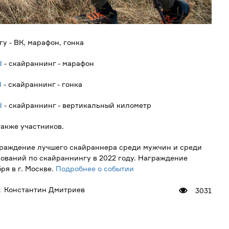
у - ВК, марафон, гонка
d
- скайраннинг - марафон
d
- скайраннинг - гонка
d
- скайраннинг - вертикальный километр
также участников.
аграждение лучшего скайраннера среди мужчин и среди
ований по скайраннингу в 2022 году. Награждение
ря в г. Москве.
Подробнее о событии
:
Константин Дмитриев
3031