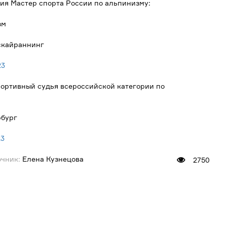
ия Мастер спорта России по альпинизму:
зм
 скайраннинг
23
ортивный судья всероссийской категории по
рбург
23
чник:
Елена Кузнецова
2750