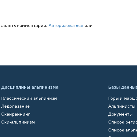
ставлять комментарии.
Авторизоваться
или
Дисциплины альпинизма
Базы данны
Классический альпинизм
Горы и марш
Ледолазание
Альпинисты
Скайраннинг
Документы
Ски-альпинизм
Список реги
Список альп