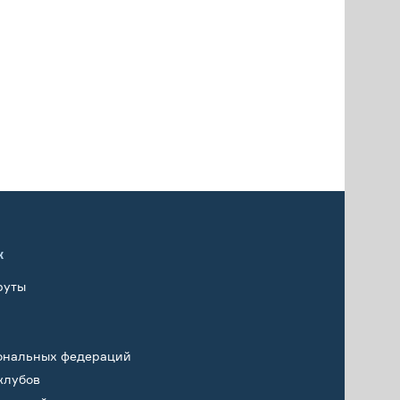
х
руты
ональных федераций
клубов