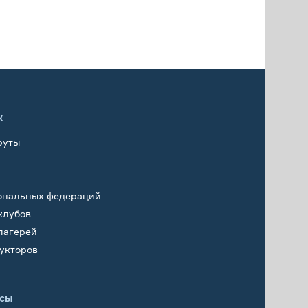
х
руты
ональных федераций
клубов
лагерей
укторов
исы