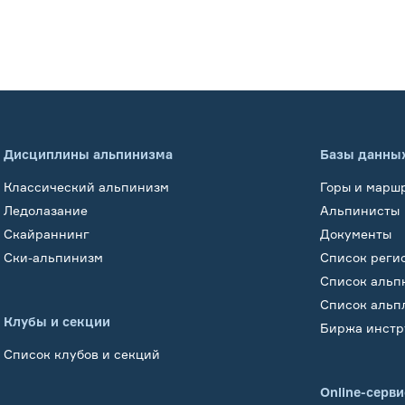
Дисциплины альпинизма
Базы данны
Классический альпинизм
Горы и марш
Ледолазание
Альпинисты
Скайраннинг
Документы
Ски-альпинизм
Список реги
Список альп
Список альп
Клубы и секции
Биржа инстр
Список клубов и секций
Online-серв