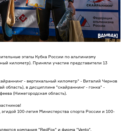
ючительные этапы Кубка России по альпинизму
льный километр). Приняли участие представители 13
кайраннинг - вертикальный километр" - Виталий Чернов
й область), в дисциплине "скайраннинг - гонка" -
феева (Нижегородская область).
частников!
 эгидой 100-летия Министерства спорта России и 100-
яются компания "RedFox" и фирма "Vento".