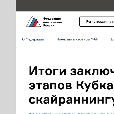
Регистрация на 
О Федерации
Членство и сервисы ФАР
Б
Итоги заклю
этапов Кубка
скайраннинг