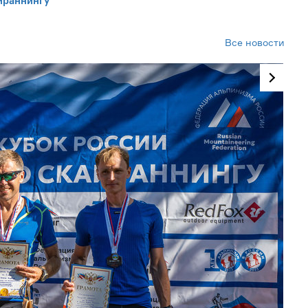
йраннингу
Все новости