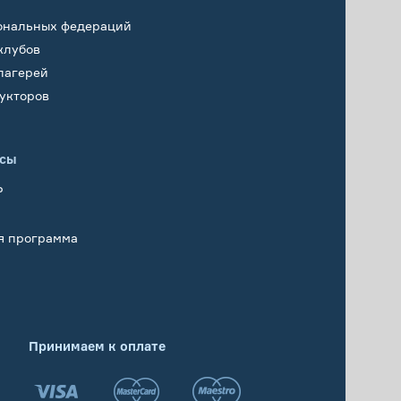
ональных федераций
клубов
лагерей
укторов
исы
Р
я программа
Принимаем к оплате