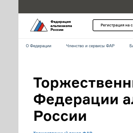
Регистрация на 
О Федерации
Членство и сервисы ФАР
Б
Торжественн
Федерации а
России