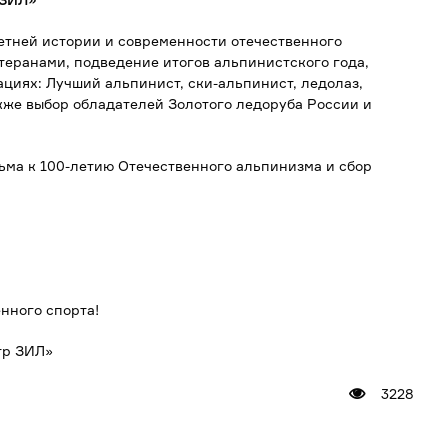
етней истории и современности отечественного
теранами, подведение итогов альпинистского года,
циях: Лучший альпинист, ски-альпинист, ледолаз,
кже выбор обладателей Золотого ледоруба России и
ьма к 100-летию Отечественного альпинизма и сбор
нного спорта!
тр ЗИЛ»
3228