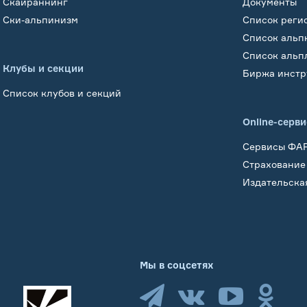
Скайраннинг
Документы
Ски-альпинизм
Список реги
Список альп
Список альп
Клубы и секции
Биржа инстр
Список клубов и секций
Online-серв
Сервисы ФА
Страхование
Издательска
Мы в соцсетях