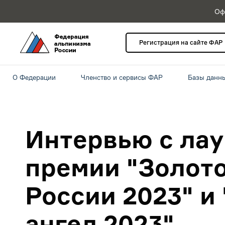
Оф
Регистрация на сайте ФАР
О Федерации
Членство и сервисы ФАР
Базы данн
Интервью с ла
премии "Золот
России 2023" и
ангел 2023"