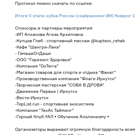
Протокол можно скачать по ссылке:
Итоги II этапа кубка России (скайраннинг-ВК) Козерог 1
Спонсоры и партнеры мероприятия:
-ИП Апханова Агиза Архиповна
-Купцов Глеб - спортивный массаж @kuptsov_rehab
-Кафе "Шангри-Лака"
- ГамашиОтДаши
-ООО "Горизонт Здоровья"
-Компания "DoTerra"
-Магазин товаров для спорта и отдыха "Фанат"
-Производственная компания "Флаги Иркутск"
-Творческая мастерская "СОВА В ДРОВА"
-Движение Первых | Иркутск
-Вести-Иркутск
-TopList.run - спортивная экосистема
-Компания "ТехАс Тайминг"
-Горный Клуб УАЛ • Обучение Альпинизму •
Организаторы выражают огромную благодарность всем