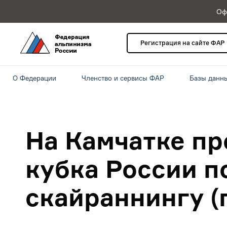
Оф
Регистрация на сайте ФАР
О Федерации
Членство и сервисы ФАР
Базы данн
На Камчатке пр
кубка России п
скайраннингу (