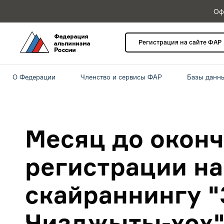
Оф
Регистрация на сайте ФАР
О Федерации
Членство и сервисы ФАР
Базы данн
Месяц до окон
регистрации на
скайраннингу "
Чизджыты-хох