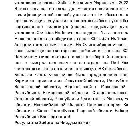
установлен в рамках Забега Евгением Марковым в 2022 
В этом году, как и всегда, для участия в скайраннин
квалификационной гонкой, участие в нём обязательн
претендующих на участие в основном забеге нужно бы
вертикальном километре (правда, предыдущее луч
установил Christian Hoffmann, легендарный лыжник и а
Несколько слов о победителе гонок:
Christian Hoffma
Австрии по лыжным гонкам. На Олимпийских играх в
своё выдающееся мастерство, победив в гонке на 30
Чемпионом мира, выиграв вместе со сборной в эстафе
мае и выиграл все возможные награды на Red Fox
чемпионом в гонке по ски-альпинизму, в ВК и в забеге 
Большая часть участников была представлена спо
Кармадон приехали из Иркутской области, Республи
Вологодской области, Воронежской и Московской 
Республики, Кемеровской области, Ставропольского
Липецкой области, Республики Дагестан, г. Москвы, 
области, Новосибирской области, Пермского края, К
области, г. Санкт-Петербурга, Тверской области, Каба
Республики Башкортостан!
Результаты Забега на Чизджыты-хох: