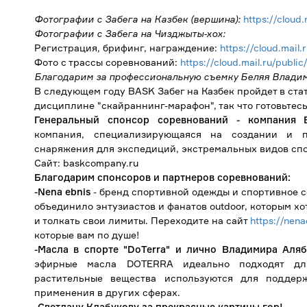
Фотографии с Забега на Казбек (вершина):
https://cloud
Фотографии с Забега на Чизджыты-хох:
Регистрация, брифинг, награждение:
https://cloud.mai
Фото с трассы соревнований:
https://cloud.mail.ru/publ
Благодарим за профессиональную съемку Беляя Владим
В следующем году BASK Забег на Казбек пройдет в ста
дисциплине "скайраннинг-марафон", так что готовьтесь
Генеральный спонсор соревнований - компания
компания, специализирующаяся на создании и п
снаряжения для экспедиций, экстремальных видов спо
Сайт: baskcompany.ru
Благодарим спонсоров и партнеров соревнований:
-Nena ebnis
- бренд спортивной одежды и спортивное с
объединило энтузиастов и фанатов outdoor, которым х
и толкать свои лимиты. Переходите на сайт
https://nena
которые вам по душе!
-Масла в спорте "DoTerra" и лично Владимира Аля
эфирные масла DOTERRA идеально подходят дл
растительные вещества используются для поддер
применения в других сферах.
-Светлану Клабукову за прекрасные картины гор!