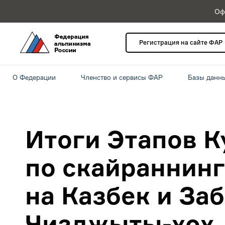
Оф
Регистрация на сайте ФАР
О Федерации
Членство и сервисы ФАР
Базы данн
Итоги Этапов К
по скайраннинг
на Казбек и Заб
Чизджыты-хох