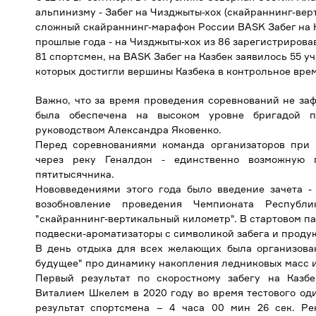
альпинизму - Забег на Чизджыты-хох (скайраннинг-вер
сложный скайраннинг-марафон России BASK Забег на К
прошлые года - на Чизджыты-хох из 86 зарегистриров
81 спортсмен, на BASK Забег на Казбек заявилось 55 уч
которых достигли вершины Казбека в контрольное вре
Важно, что за время проведения соревнований не за
была обеспечена на высоком уровне бригадой п
руководством Александра Яковенко.
Перед соревнованиями команда организаторов при
через реку Геналдон - единственно возможную 
пятитысячника.
Нововведениями этого года было введение зачета - 
возобновление проведения Чемпионата Республ
"скайраннинг-вертикальный километр". В стартовом па
подвески-ароматизаторы с символикой забега и проду
В день отдыха для всех желающих была организован
будущее" про динамику накопления ледниковых масс и
Первый результат по скоростному забегу на Казб
Виталием Шкелем в 2020 году во время тестового о
результат спортсмена – 4 часа 00 мин 26 сек. Ре