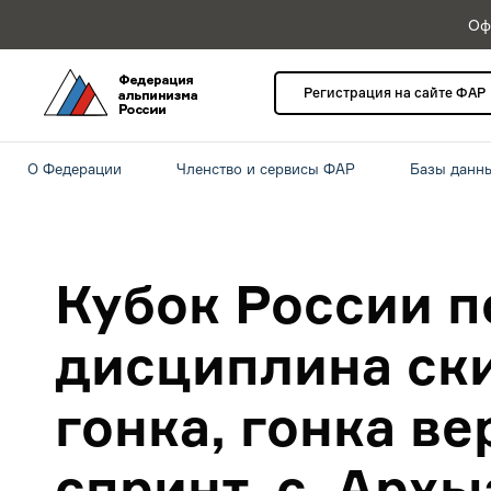
Оф
Регистрация на сайте ФАР
О Федерации
Членство и сервисы ФАР
Базы данн
Кубок России п
дисциплина ск
гонка, гонка ве
спринт, с. Архы