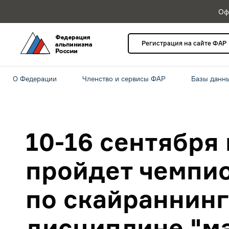
Оф
Регистрация на сайте ФАР
О Федерации
Членство и сервисы ФАР
Базы данн
10-16 сентября
пройдет чемпи
по скайраннинг
дисциплине "м