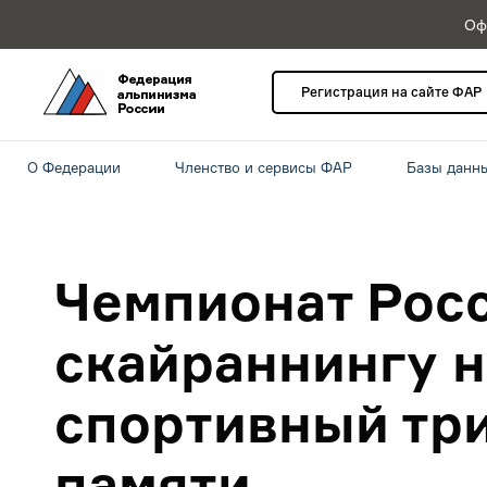
Оф
Регистрация на сайте ФАР
О Федерации
Членство и сервисы ФАР
Базы данн
Чемпионат Рос
скайраннингу н
спортивный тр
памяти