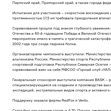
Пермский край, Приморский край, а также города феде
Испытание для участников – скоростное восхождение н
протяженностью 17,5 км требовала преодоления впечат
Соревнования прошли под знаком глубокого уважения
Отечества и 80-й годовщине Победы в Великой Отечест
мероприятие имело в память о трагической катастроф
2002 года при сходе ледника Колка.
Организаторами чемпионата выступили: Министерство
альпинизма России, Министерство спорта Республики
спортивной подготовки Республики Северная Осетия 
соревнований взял на себя МФСОО «Горный клуб «УАЛ»
Генеральным спонсором выступила компания BASK – р
специализирующаяся на создании и производстве выс
экспедиций, экстремальных видов спорта и активного 
Поддержку оказали фирмы RedFox и Vento.
Старт был дан ранним утром, в 4:30. Погода, несмотря 