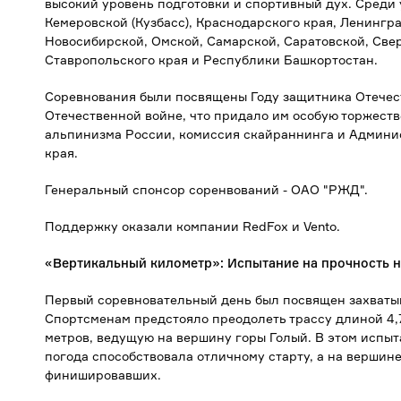
высокий уровень подготовки и спортивный дух. Среди
Кемеровской (Кузбасс), Краснодарского края, Ленингр
Новосибирской, Омской, Самарской, Саратовской, Свер
Ставропольского края и Республики Башкортостан.
Соревнования были посвящены Году защитника Отечес
Отечественной войне, что придало им особую торжест
альпинизма России, комиссия скайраннинга и Админи
края.
Генеральный спонсор соренвований - ОАО "РЖД".
Поддержку оказали компании RedFox и Vento.
«Вертикальный километр»: Испытание на прочность н
Первый соревновательный день был посвящен захват
Спортсменам предстояло преодолеть трассу длиной 4,
метров, ведущую на вершину горы Голый. В этом испыт
погода способствовала отличному старту, а на вершин
финишировавших.