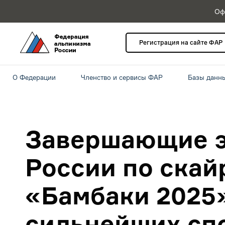
Оф
Регистрация на сайте ФАР
О Федерации
Членство и сервисы ФАР
Базы данн
Завершающие э
России по скай
«Бамбаки 2025
сильнейших сп