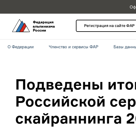
Оф
Регистрация на сайте ФАР
О Федерации
Членство и сервисы ФАР
Базы данн
Подведены ито
Российской се
скайраннинга 2