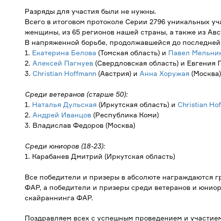
Разряды для участия были не нужны.
Всего в итоговом протоколе Серии 2796 уникальных уч
женщины, из 65 регионов нашей страны, а также из Авс
В напряженной борьбе, продолжавшейся до последней 
1.
Екатерина Белова
(Томская область) и
Павел Мельни
2.
Алексей Пагнуев
(Свердловская область) и Евгения 
3.
Christian Hoffmann
(Австрия) и
Анна Хоружая
(Москва)
Среди ветеранов (старше 50):
1.
Наталья Дульская
(Иркутская область) и
Christian Ho
2.
Андрей Иванцов
(Республика Коми)
3. Владислав Федоров (Москва)
Среди юниоров (18-23):
1. Карабанев Дмитрий (Иркутская область)
Все победители и призеры в абсолюте награждаются г
ФАР, а победители и призеры среди ветеранов и юниор
скайраннинга ФАР.
Поздравляем всех с успешным проведением и участие