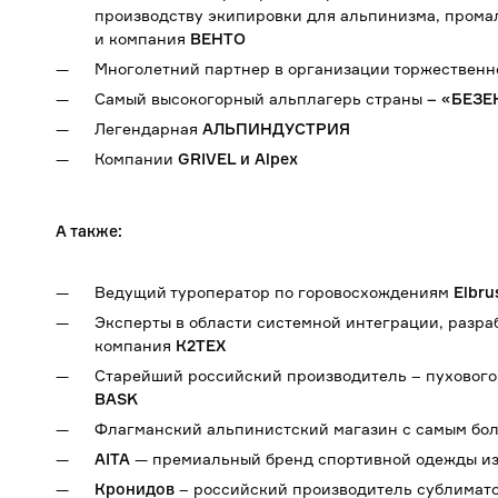
производству экипировки для альпинизма, промал
и компания
ВЕНТО
Многолетний партнер в организации торжественн
Самый высокогорный альплагерь страны
– «БЕЗЕ
Легендарная
АЛЬПИНДУСТРИЯ
Компании
GRIVEL и Alpex
А также:
Ведущий туроператор по горовосхождениям
Elbru
Эксперты в области системной интеграции, разра
компания
К2Т
EX
Старейший российский производитель – пухового
BASK
Флагманский альпинистский магазин с самым бо
AITA
— премиальный бренд спортивной одежды из
Кронидов
– российский производитель сублиматов