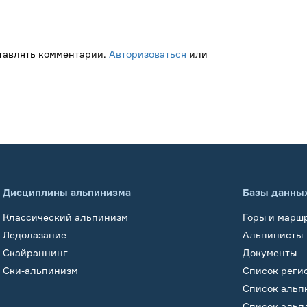
ставлять комментарии.
Авторизоваться
или
Дисциплины альпинизма
Базы данны
Классический альпинизм
Горы и марш
Ледолазание
Альпинисты
Скайраннинг
Документы
Ски-альпинизм
Список реги
Список альп
Список альп