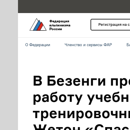
Регистрация на 
О Федерации
Членство и сервисы ФАР
Б
В Безенги п
работу учебн
тренировочн
Жетон «Спасе