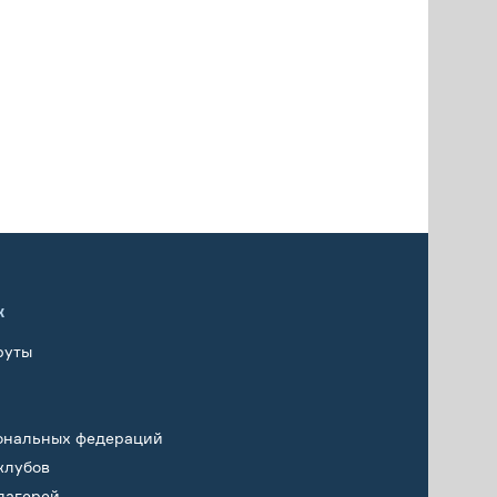
х
руты
ональных федераций
клубов
лагерей