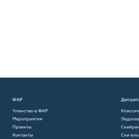
ФАР
Дисцип
Членство в ФАР
Класси
Мероприятия
Ледола
Проекты
Скайра
Контакты
Ски-ал