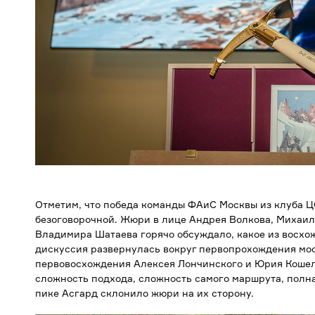
Отметим, что победа команды ФАиС Москвы из клуба Ц
безоговорочной. Жюри в лице Андрея Волкова, Михаи
Владимира Шатаева горячо обсуждало, какое из восхо
дискуссия развернулась вокруг первопрохождения мо
первовосхождения Алексея Лончинского и Юрия Кошеле
сложность подхода, сложность самого маршрута, полн
пике Асгард склонило жюри на их сторону.