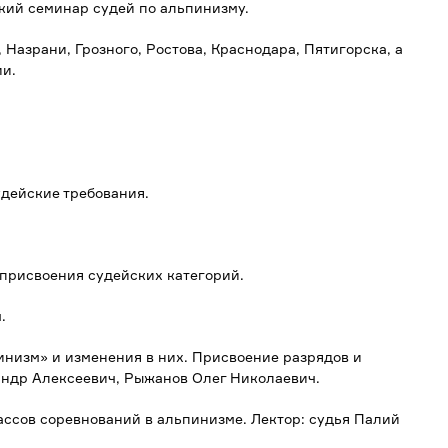
кий семинар судей по альпинизму.
Назрани, Грозного, Ростова, Краснодара, Пятигорска, а
ии.
удейские требования.
 присвоения судейских категорий.
.
инизм» и изменения в них. Присвоение разрядов и
андр Алексеевич, Рыжанов Олег Николаевич.
ассов соревнований в альпинизме. Лектор: судья Палий