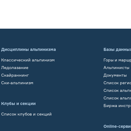
Дисциплины альпинизма
Базы данны
Классический альпинизм
Горы и марш
Ледолазание
Альпинисты
Скайраннинг
Документы
Ски-альпинизм
Список реги
Список альп
Список альп
Клубы и секции
Биржа инстр
Список клубов и секций
Online-серв