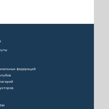
х
руты
ональных федераций
клубов
лагерей
укторов
исы