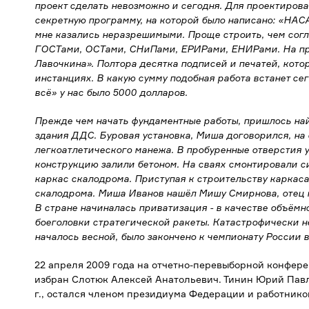
проект сделать невозможно и сегодня. Для проектиров
секретную программу, на которой было написано: «НАСА
мне казались неразрешимыми. Проще строить, чем согл
ГОСТами, ОСТами, СНиПами, ЕРИРами, ЕНИРами. На про
Лавочкина». Полтора десятка подписей и печатей, кото
инстанциях. В какую сумму подобная работа встанет сег
всё» у нас было 5000 долларов.
Прежде чем начать фундаментные работы, пришлось на
здания ДДС. Буровая установка, Миша договорился, на 
легкоатлетического манежа. В пробуренные отверстия 
конструкцию залили бетоном. На сваях смонтировали с
каркас скалодрома. Приступая к строительству каркаса,
скалодрома. Миша Иванов нашёл Мишу Смирнова, отец 
В стране начиналась приватизация - в качестве объёмн
боеголовки стратегической ракеты. Катастрофически н
началось весной, было закончено к чемпионату России в
22 апреля 2009 года на отчетно-перевыборной конфе
избран Слотюк Алексей Анатольевич. Тинин Юрий Павл
г., остался членом президиума Федерации и работнико