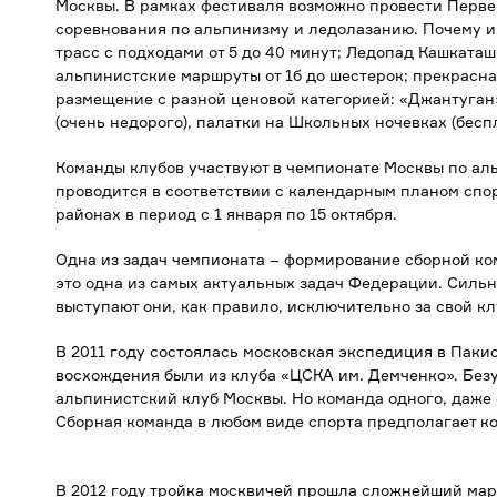
Москвы. В рамках фестиваля возможно провести Перв
соревнования по альпинизму и ледолазанию. Почему 
трасс с подходами от 5 до 40 минут; Ледопад Кашката
альпинистские маршруты от 1б до шестерок; прекрасна
размещение с разной ценовой категорией: «Джантуган»
(очень недорого), палатки на Школьных ночевках (беспл
Команды клубов участвуют в чемпионате Москвы по ал
проводится в соответствии с календарным планом сп
районах в период с 1 января по 15 октября.
Одна из задач чемпионата – формирование сборной ко
это одна из самых актуальных задач Федерации. Сильн
выступают они, как правило, исключительно за свой кл
В 2011 году состоялась московская экспедиция в Пакис
восхождения были из клуба «ЦСКА им. Демченко». Без
альпинистский клуб Москвы. Но команда одного, даже 
Сборная команда в любом виде спорта предполагает ко
В 2012 году тройка москвичей прошла сложнейший марш