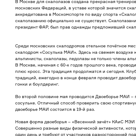
В Москве для скалолазов создана прекрасная трениров
московских Федераций, в уставе которой значится ска
аккредитована в Москомспорте по виду спорта «Скало
скалолазанию официально не существует. Скалолазание 
президент ФАР, был прав однажды предложивший скало
Среди московских скалодромов отельное почётное ме
скалодром «Сосулька МАИ». Здесь на свежем воздухе 
альпинисты, скалолазы, ледолазы не только члены ал
В Москве, начиная с 60-х годов прошлого века, провод
плюс кросс. Эта традиция продолжатся и сегодня. Клу
традиций, ежегодно в конце февраля проводит двоеб
гонки и боулдеринг.
Во второй половине мая проводится Двоеборье МАИ – п
сосульке. Отличный способ проверить свою спортивную
двоеборье МАИ состоится в 19-й раз.
Новая форма двоеборья – «Весенний зачёт» КАиС МЭИ
Совершенно разные виды физической активности, котор
один день и требуют от участников разносторонней под