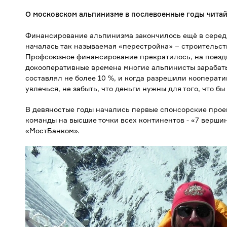
О московском альпинизме в послевоенные годы чита
Финансирование альпинизма закончилось ещё в середи
началась так называемая «перестройка» – строительст
Профсоюзное финансирование прекратилось, на поездк
докооперативные времена многие альпинисты зарабаты
составлял не более 10 %, и когда разрешили кооперати
увлечься, не забыть, что деньги нужны для того, что бы
В девяностые годы начались первые спонсорские прое
команды на высшие точки всех континентов - «7 верши
«МостБанком».