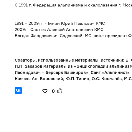
С 1991 г. Федерация альпинизма и скалолазания г. Мос
1991 – 2009гг. - Тинин Юрий Павлович КМС
2009г - Слотюк Алексей Анатольевич КМС
Богдан Феодосиевич Садовский, МС, вице-президент ФА
Соавторы, использованные материалы, источники: Б.
П.П. Захаров материалы из «Энциклопедии альпиниз
Леонидович – берсерк Башкиров»; Сайт «Альпинисты 
Каячев; Ан. Боровский; Ю.П. Тинин; О.С. Космачёв; М.С
0