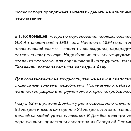
Москомспорт продолжает выделять деньги на альпиниз
ледолазание.
В.Г. Коломыцев:
«Первые соревнования по ледолазанию
И.И Антонович ещё в 1981 году. Начиная с 1994 года, в
классической схемы – школа + восхождение, переродил
естественном рельефе. Надо было искать новые формы:
стало неинтересно, для соревнований на трудность там 
Тегенекли, потом замерзшие каскады в Азау.
Для соревнований на трудность, так же как и в скалол
судейскими точками, ледобурами. Постепенно отрабат
количество ударов инструментом, которое потребовало
Году в 92-м в районе Домбая у реки совершенно случа
80 метров и высотой порядка 20 метров. Натёки, нави
рельеф на любой уровень лазания. В Домбае раза три 
соревнования приезжали спасатели из Северной Осетии,