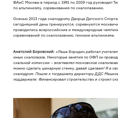
ФАиС Москвы в период с 1991 по 2009 год руководит 
по альпинизму, соревнования по скалолазанию.
Осенью 2013 года скалодрому Дворца Детского Спорта (
сегодняшний день тренируются, соревнуются москвичи
проводились всероссийские и международные чемпион
соревнований по скалолазанию, технике альпинизма.
Анатолий Боровский:
«Леша Бородин работал учителем
юных скалолазов. Некоторые занятия по ОФП он провод
скальной комиссии – возглавлял московское скалолазан
можно сделать шикарную стенку, давай сделаем! Я в с
скалодром. Пошли к тогдашнему директору ДДС Мешкову
поддержали. Финансировал строительство и строил ск