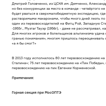
Дмитрий Головченко, из ЦСКА им. Демченко, Александр
но без конкуренции за место в команде - четвёртого н
будет рваться в сверхмалобюджетную экспедицию, где 
растворимыми макаронами, чтобы много дней лезть по
один из первовосходителей на Фитц Рой, Западную Сте
-1955г., Музтаг Тауэр (1956г), - даже не рассматривал,
Для многих игроков и болельщиков альпинизма удача н
гранью понимания», многим пришлось переоценивать с
«а я бы смог?»
В 2013 году исполнилось 80 лет первовосхождению на 
Сталина»; 75 лет первовосхождению на «Пик Победы», 
первовосхождению на пик Евгении Корженеской.
Примечания:
Горная секция при МосОПТЭ