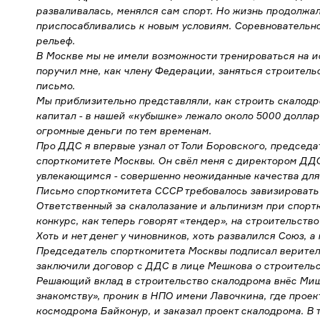
разваливалась, менялся сам спорт. Но жизнь продолжа
приспосабливались к новым условиям. Соревновательно
рельеф.
В Москве мы не имели возможности тренироваться на 
поручил мне, как члену Федерации, заняться строител
письмо.
Мы приблизительно представляли, как строить скалод
капитал - в нашей «кубышке» лежало около 5000 доллар
огромные деньги по тем временам.
Про ДДС я впервые узнал от Толи Боровского, председ
спорткомитете Москвы. Он свёл меня с директором ДД
увлекающимся - совершенно неожиданные качества для
Письмо спорткомитета СССР требовалось завизировать 
Ответственный за скалолазание и альпинизм при спор
конкурс, как теперь говорят «тендер», на строительств
Хоть и нет денег у чиновников, хоть развалился Союз, а
Председатель спорткомитета Москвы подписал верител
заключили договор с ДДС в лице Мешкова о строительс
Решающий вклад в строительство скалодрома внёс Миша
знакомству», проник в НПО имени Лавочкина, где проек
космодрома Байконур, и заказал проект скалодрома. В 