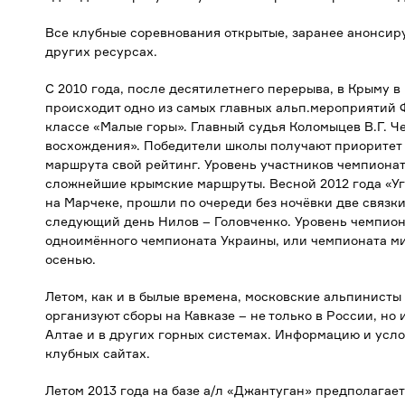
Все клубные соревнования открытые, заранее анонсиру
других ресурсах.
С 2010 года, после десятилетнего перерыва, в Крыму 
происходит одно из самых главных альп.мероприятий
классе «Малые горы». Главный судья Коломыцев В.Г. Ч
восхождения». Победители школы получают приоритет 
маршрута свой рейтинг. Уровень участников чемпионат
сложнейшие крымские маршруты. Весной 2012 года «У
на Марчеке, прошли по очереди без ночёвки две связки
следующий день Нилов – Головченко. Уровень чемпио
одноимённого чемпионата Украины, или чемпионата м
осенью.
Летом, как и в былые времена, московские альпинисты
организуют сборы на Кавказе – не только в России, но 
Алтае и в других горных системах. Информацию и усло
клубных сайтах.
Летом 2013 года на базе а/л «Джантуган» предполагае