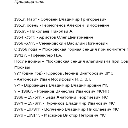
Председатели:
1931г. Март - Соловей Владимир Григорьевич
1931г. осень - Гермогенов Алексей Тимофеевич
1933г. - Николаев Николай А.
1934 -35гг. - Аристов Олег Дмитриевич
1936 -37гг. - Семеновский Василий Логинович
С 1936 года – Московская горная секция при комитете 
1941 г. - Гофмеклер Н.А.
После войны – Московская секция альпинизма при Сове
Москвы
??? (один год) - Юрасов Леонид Викторович ЗМС.
- Антонович Иван Иосифович М.С. З.Т.
?-? - Ворожищев Владимир Владимирович МС
? – 1966г. - Романов Вячеслав Иванович МСМК
1966 – 1973гг. - Беда Анатолий Георгиевич МС
1974 – 1976гг. - Курчиков Владимир Иванович МС
1976 - 1979гг. - Волченко Владимир Николаевич МС
1979 - 1991гг. - Масюков Виктор Петрович МС