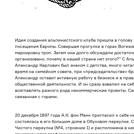
Идея создания альпинистского клуба пришла в голову А
посещения Европы. Совершая прогулки в горах Вогезов
маркировку троп. Затем они долго обсуждали достаточн
организовано, почему в нашей стране нет этого?” С А
Александр Карлович был знаком с детства, много читал,
время на семейном совете, при «председательстве» бр
Александр оставит активную работу в бизнесе и в пра
общественной деятельности. И он сразу взвалил на себ
возглавлять разного рода некоммерческие проекты. Са
связанная с горами.
20 декабря 1897 года А.К. фон Мекк пригласил к себе 
состоялась в его большом доме в Обуховом переулке. C
Чистого переулка (№4, строение 1) и расположена в н
занимающаяся геофизическими и геоэкологическими и