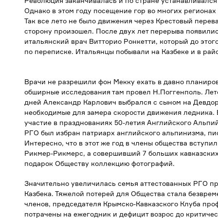
Революция заканчивалась и по стране устанавливался
Однако в этом году посещение гор во многих регионах
Так все лето не было движения через Крестовый перева
сторону произошел. После двух лет перерыва появилис
итальянский врач Витторио Ронкетти, который до это
по переписке. Итальянцы побывали на Казбеке и в рай
Врачи не разрешили фон Мекку ехать в давно планиро
обширные исследования там провел Н.Поггенполь. Лет
дней Александр Карлович выбрался с сыном на Девдор
необходимые для замера скорости движения ледника. В
участие в празднованиях 50-летия Английского Альпий
РГО был избран патриарх английского альпинизма, п
Интересно, что в этот же год в члены общества вступи
Рикмер-Рикмерс, а совершивший 7 больших кавказски
подарок Обществу коллекцию фотографий.
Значительно увеличилась семья аттестованных РГО про
Казбека. Тяжелой потерей для Общества стала безврем
членов, председателя Крымско-Кавказского Клуба про
потрачены на ежегодник и дефицит возрос до критичес