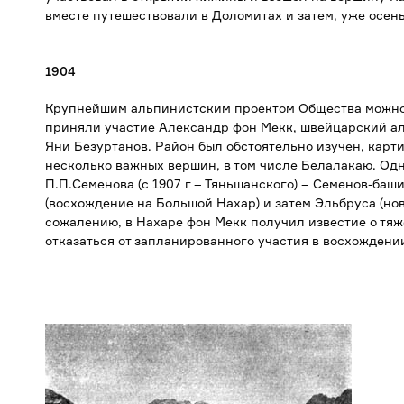
вместе путешествовали в Доломитах и затем, уже осен
1904
Крупнейшим альпинистским проектом Общества можно с
приняли участие Александр фон Мекк, швейцарский а
Яни Безуртанов. Район был обстоятельно изучен, кар
несколько важных вершин, в том числе Белалакаю. Од
П.П.Семенова (с 1907 г – Тяньшанского) – Семенов-ба
(восхождение на Большой Нахар) и затем Эльбруса (но
сожалению, в Нахаре фон Мекк получил известие о тяж
отказаться от запланированного участия в восхождени