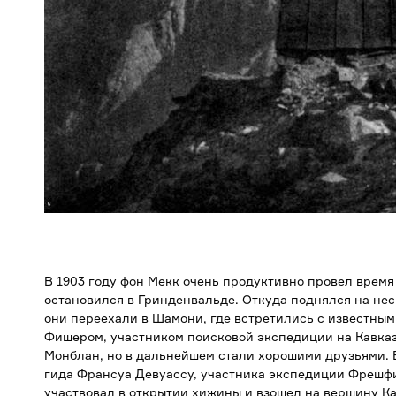
В 1903 году фон Мекк очень продуктивно провел время 
остановился в Гринденвальде. Откуда поднялся на нес
они переехали в Шамони, где встретились с известн
Фишером, участником поисковой экспедиции на Кавказе
Монблан, но в дальнейшем стали хорошими друзьями. 
гида Франсуа Девуассу, участника экспедиции Фрешфи
участвовал в открытии хижины и взошел на вершину Ка