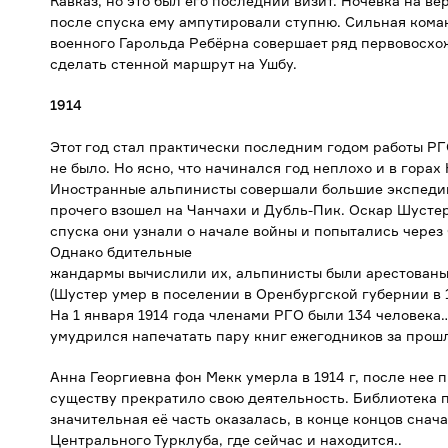
Кавказ, но это был его последний визит. Ночевка на в
после спуска ему ампутировали ступню. Сильная кома
военного Гарольда Ребёрна совершает ряд первовосхож
сделать стенной маршрут на Ушбу.
1914
Этот год стал практически последним годом работы РГ
не было. Но ясно, что начинался год неплохо и в гора
Иностранные альпинисты совершали большие экспедиц
прочего взошел на Чанчахи и Дубль-Пик. Оскар Шустер
спуска они узнали о начале войны и попытались через
Однако бдительные
жандармы вычислили их, альпинисты были арестованы
(Шустер умер в поселении в Оренбургской губернии в 1
На 1 января 1914 года членами РГО были 134 человек
умудрился напечатать пару книг ежегодников за прош
Анна Георгиевна фон Мекк умерла в 1914 г, после нее 
существу прекратило свою деятельность. Библиотека 
значительная её часть оказалась, в конце концов снач
Центрального Турклуба, где сейчас и находится..