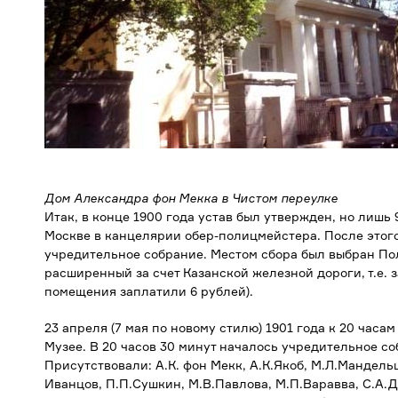
Дом Александра фон Мекка в Чистом переулке
Итак, в конце 1900 года устав был утвержден, но лишь 
Москве в канцелярии обер-полицмейстера. После этог
учредительное собрание. Местом сбора был выбран П
расширенный за счет Казанской железной дороги, т.е. 
помещения заплатили 6 рублей).
23 апреля (7 мая по новому стилю) 1901 года к 20 час
Музее. В 20 часов 30 минут началось учредительное с
Присутствовали: А.К. фон Мекк, А.К.Якоб, М.Л.Мандельш
Иванцов, П.П.Сушкин, М.В.Павлова, М.П.Варавва, С.А.Д