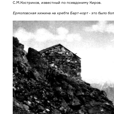
С.М.Костриков, известный по псевдониму Киров.
Ермоловская хижина на хребте Барт-корт - это было б