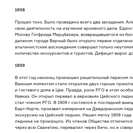
1908
Прошел тихо. Было проведено всего два заседания. Ал
свою деятельность на изучении архивного дела. Един
Москву Готфрида Мерцбахера, возвращавшегося из боль
далеком городе Верный было открыто первое отделени
альпинистские восхождения совершал только неутомим
количество экскурсантов и туристов. Дефицит вырос до
1909
В этот год наконец произошел решительный перелом п
Важным моментом стало открытие двух горных приюто
и гостевого дома в Цее. Правда, роли РГО в этом особо
Кавказ. Он открыл перевал в верховьях Цейского ледни
стал членом РГО. В 1909 г состоялся и последний выез
Барт-Корте, произвел измерения на Девдоракском ле
экскурсию на Цейский ледник. Нашел метку 1908 года
ледника не произошло. Из членов Общества отличился
через всю Сванетию, перевалил через Бечо, но и сове