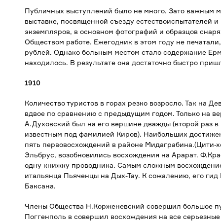
Публичных выступлений было не много. Зато важным м
выставке, посвященной съезду естествоиспытателей и 
экземпляров, в основном фотографий и образцов снаря
Обществом работе. Ежегодник в этом году не печатали,
рублей. Однако больным местом стало содержание Ерм
находилось. В результате она достаточно быстро пришл
1910
Количество туристов в горах резко возросло. Так на Д
вдвое по сравнению с предыдущим годом. Только на ве
А.Духовский был на его вершине дважды (второй раз 
известным под фамилией Киров). Наибольших достижен
пять первовосхождений в районе Мидаграбина.(Цити-хох
Эльбрус, возобновились восхождения на Арарат. Ф.Кр
одну книжку проводника. Самым сложным восхождение
итальянца Пьяченцы на Дых-Тау. К сожалению, его гид
Баксана.
Члены Общества Н.Корженевский совершил большое пу
Поггенполь в совершил восхождения на все серьезные