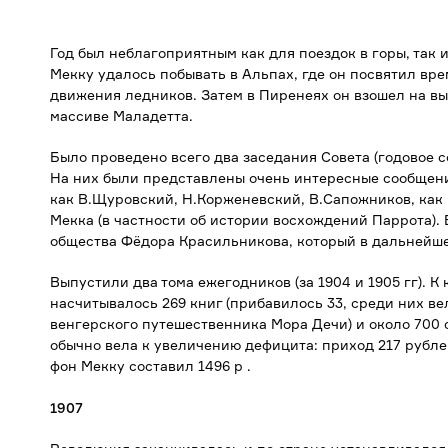
Год был неблагоприятным как для поездок в горы, так 
Мекку удалось побывать в Альпах, где он посвятил вр
движения ледников. Затем в Пиренеях он взошел на вы
массиве Маладетта.
Было проведено всего два заседания Совета (годовое с
На них были представлены очень интересные сообщени
как В.Щуровский, Н.Корженевский, В.Сапожников, как
Мекка (в частности об истории восхождений Паррота)
общества Фёдора Красильникова, который в дальнейш
Выпустили два тома ежегодников (за 1904 и 1905 гг). К
насчитывалось 269 книг (прибавилось 33, среди них ве
венгерского путешественника Мора Дечи) и около 700
обычно вела к увеличению дефицита: приход 217 рубле
фон Мекку составил 1496 р .
1907