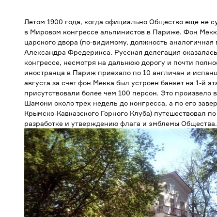
Летом 1900 года, когда официально Общество еще не с
в Мировом конгрессе альпинистов в Париже. Фон Мек
царского двора (по-видимому, должность аналогичная
Александра Фредерикса. Русская делегация оказалась
конгрессе, несмотря на дальнюю дорогу и почти полное
иностранца в Париж приехало по 10 англичан и испанце
августа за счет фон Мекка был устроен банкет на 1-й 
присутствовали более чем 100 персон. Это произвело в
Шамони около трех недель до конгресса, а по его зав
Крымско-Кавказского Горного Клуба) путешествовал п
разработке и утверждению флага и эмблемы Общества.