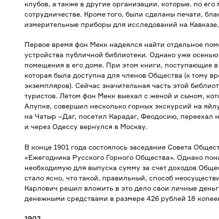
клубов, а также в другие организации, которые, по ег
сотрудничестве. Кроме того, были сделаны печати, бла
измерительные приборы для исследований на Кавказе, 
Первое время фон Мекк надеялся найти отдельное пом
устройства публичной библиотеки. Однако уже осенью 
помещения в его доме. При этом книги, поступающие в
которая была доступна для членов Общества (к тому в
экземпляров). Сейчас значительная часть этой библио
туристов. Летом фон Мекк выехал с женой и сыном, кот
Алупке, совершил несколько горных экскурсий на яйлу
на Чатыр –Даг, посетил Карадаг, Феодосию, переехал 
и через Одессу вернулся в Москву.
В конце 1901 года состоялось заседание Совета Общес
«Ежегодника Русского Горного Общества». Однако понач
необходимую для выпуска сумму за счет доходов Общест
стало ясно, что такой, правильный, способ неосуществи
Карлович решил вложить в это дело свои личные деньг
денежными средствами в размере 426 рублей 18 копеек
1902