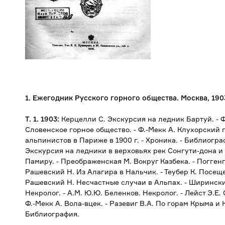
1. Ежегодник Русского горного общества. Москва, 1903 -
Т. 1. 1903:
Керцелли С. Экскурсия на ледник Бартуй. - Ф
Словенское горное общество. - Ф.-Мекк А. Клухорский
альпинистов в Париже в 1900 г. - Хроника. - Библиографи
Экскурсия на ледники в верховьях рек Сонгути-дона и
Памиру. - Преображенская М. Вокруг Казбека. - Погген
Рашевский Н. Из Алагира в Нальчик. - Теубер К. Посещ
Рашевский Н. Несчастные случаи в Альпах. - Ширинск
Некролог. - А.М. Ю.Ю. Беленков. Некролог. - Лейст Э.Е
Ф.-Мекк А. Вола-вцек. - Разевиг В.А. По горам Крыма и К
Библиография.