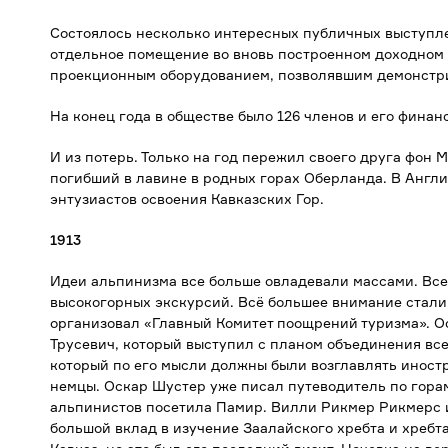
Состоялось несколько интересных публичных выступл
отдельное помещение во вновь построенном доходном 
проекционным оборудованием, позволявшим демонстри
На конец года в обществе было 126 членов и его фина
И из потерь. Только на год пережил своего друга фон
погибший в лавине в родных горах Оберланда. В Англи
энтузиастов освоения Кавказских Гор.
1913
Идеи альпинизма все больше овладевали массами. Все
высокогорных экскурсий. Всё большее внимание стали 
организовал «Главный Комитет поощрений туризма». О
Трусевич, который выступил с планом объединения все
который по его мысли должны были возглавлять иност
немцы. Оскар Шустер уже писал путеводитель по гора
альпинистов посетила Памир. Вилли Рикмер Рикмерс и
большой вклад в изучение Заалайского хребта и хребт