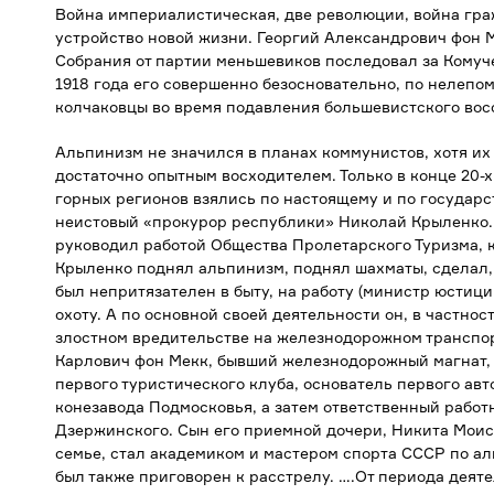
Война империалистическая, две революции, война гра
устройство новой жизни. Георгий Александрович фон М
Собрания от партии меньшевиков последовал за Комуч
1918 года его совершенно безосновательно, по нелепо
колчаковцы во время подавления большевистского вос
Альпинизм не значился в планах коммунистов, хотя их
достаточно опытным восходителем. Только в конце 20-х
горных регионов взялись по настоящему и по государс
неистовый «прокурор республики» Николай Крыленко.
руководил работой Общества Пролетарского Туризма, к
Крыленко поднял альпинизм, поднял шахматы, сделал, 
был непритязателен в быту, на работу (министр юстици
охоту. А по основной своей деятельности он, в частнос
злостном вредительстве на железнодорожном транспо
Карлович фон Мекк, бывший железнодорожный магнат,
первого туристического клуба, основатель первого ав
конезавода Подмосковья, а затем ответственный рабо
Дзержинского. Сын его приемной дочери, Никита Моис
семье, стал академиком и мастером спорта СССР по ал
был также приговорен к расстрелу. ….От периода деят