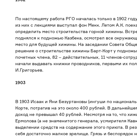
По настоящему работа РГО началась только в 1902 году
из них с лекциями выступал фон Мекк. Летом А.К. поех
определить место строительства горной хижины. Встр
поднялся к подножью Казбека, осмотрел все окружающ
место для будущей хижины. На заседании Совета Обще
решение о строительстве хижины Барт-Корт у подножья 
почетных члена, 82 – действительных, 11 членов-сотруд
начали выдавать книжки проводников, первыми их по
И.Григорьев.
1903
В 1903 Исаак и Яни Безуртановы (ингуши по националь
Корте, потратив на это около 400 рублей. В дальнейше
доход не превышал 40 рублей. Несмотря на то, что хи
Ермолова (а не знаменитого генерала, усмирителя Кавк
выделении средств на содержание этого приюта. В рез
себя достаточно жалкое зрелище. Грязь и беспорядок 