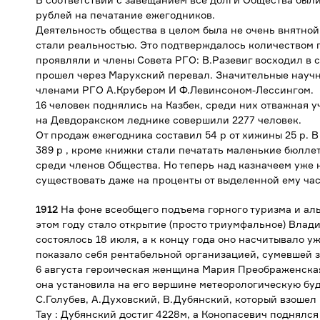
рублей на печатание ежегодников.
Деятельность общества в целом была не очень внятной
стали реальностью. Это подтверждалось количеством 
проявляли и члены Совета РГО: В.Разевиг восходил в
прошел через Марухский перевал. Значительные науч
членами РГО А.Крубером И Ф.Левинсоном-Лессингом.
16 человек поднялись на Казбек, среди них отважная
на Девдоракском леднике совершили 2277 человек.
От продаж ежегодника составил 54 р от хижины 25 р. 
389 р , кроме книжки стали печатать маленькие бюлле
среди членов Общества. Но теперь над казначеем уже 
существовать даже на проценты от выделенной ему час
1912
На фоне всеобщего подъема горного туризма и а
этом году стало открытие (просто триумфальное) Влад
состоялось 18 июля, а к концу года оно насчитывало у
показало себя рентабельной организацией, сумевшей з
6 августа героическая женщина Мария Преображенская 
она установила на его вершине метеорологическую бу
С.Голубев, А.Духовский, В.Дубянский, который взошел
Тау : Дубянский достиг 4228м, а Конопасевич поднялс