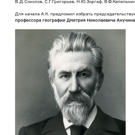
В.Д.Соколов, С.Г.Григорьев, Н.Ю.Зоргаф, В.Ф.Капелькин
Для начала А.К. предложил избрать председательств
профессора географии Дмитрия Николаевича Анучина