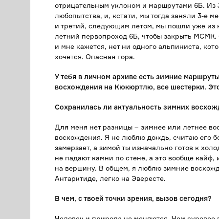
отрицательным уклоном и маршрутами 6Б. Из 3-
любопытства, и, кстати, мы тогда заняли 3-е м
и третий, следующим летом, мы пошли уже из
летний первопроход 6Б, чтобы закрыть МСМК. 
и мне кажется, нет ни одного альпиниста, ко
хочется. Опасная гора.
У тебя в личном архиве есть зимние маршрут
восхождения на Кюкюртлю, все шестерки. Эт
Сохранилась ли актуальность зимних восхож
Для меня нет разницы – зимнее или летнее в
восхождения. Я не люблю дождь, считаю его б
замерзает, а зимой ты изначально готов к хол
не падают камни по стене, а это вообще кайф,
на вершину. В общем, я люблю зимние восхожд
Антарктиде, легко на Эвересте.
В чем, с твоей точки зрения, вызов сегодня?
Человек и природа не меняются. Чем суровее п