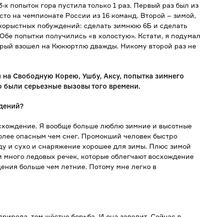
х попыток гора пустила только 1 раз. Первый раз был из
есто на чемпионате России из 16 команд. Второй – зимой,
 корыстных побуждений: сделать зимнюю 6Б и сделать
Обе попытки получились «в холостую». Кстати, я подумал
торый взошел на Кюкюртлю дважды. Никому второй раз не
ы на Свободную Корею, Ушбу, Аксу, попытка зимнего
о были серьезные вызовы того времени.
дений?
осхождение. Я вообще больше люблю зимние и высотные
олее опасным чем снег. Промокший человек быстро
оду и сухо и снаряжение хорошее для зимы. Плюс зимой
 и много ледовых речек, которые облегчают восхождение
ения больше чем летние. Потому мне легко в
рирода, тем жёстче борьба. И она заводит. Сейчас в