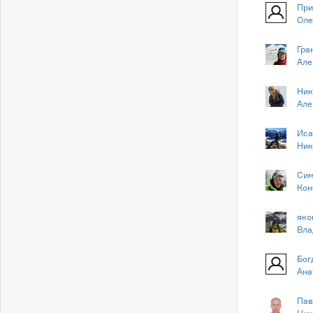
При
Оле
Гра
Але
Ник
Але
Иса
Ник
Сим
Кон
яко
Вла
Бог
Ана
Пав