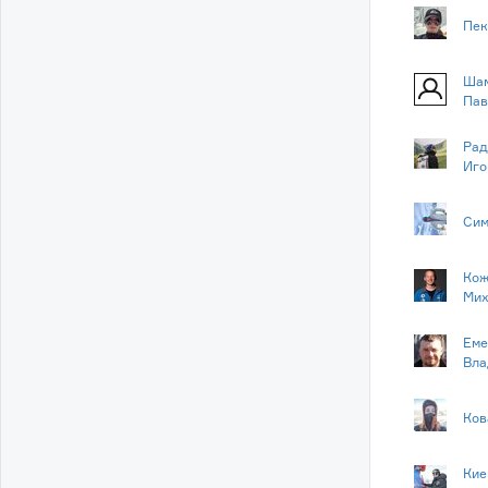
Пек
Шам
Пав
Рад
Иго
Сим
Кож
Мих
Еме
Вла
Ков
Кие