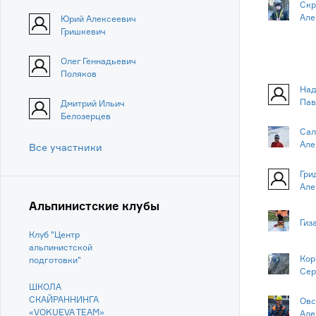
Скр
Але
Юрий Алексеевич
Гришкевич
Олег Геннадьевич
Поляков
Над
Пав
Дмитрий Ильич
Белозерцев
Сал
Але
Все участники
Гри
Але
Альпинистские клубы
Гиз
Клуб "Центр
альпинистской
Кор
подготовки"
Сер
ШКОЛА
СКАЙРАННИНГА
Овс
«VOKUEVA TEAM»
Але