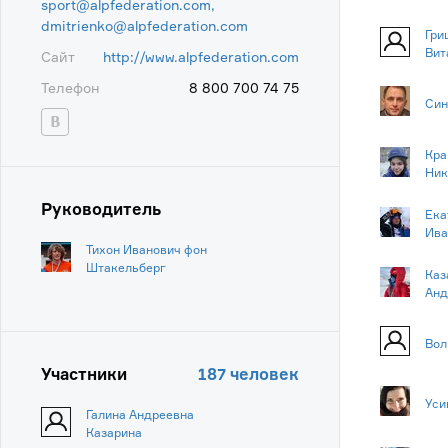
sport@alpfederation.com,
dmitrienko@alpfederation.com
Гри
Вит
Сайт
http://www.alpfederation.com
Телефон
8 800 700 74 75
Син
Кра
Ник
Руководитель
Ека
Ива
Тихон Иванович фон
Штакельберг
Каз
Анд
Вол
Участники
187 человек
Уси
Галина Андреевна
Казарина