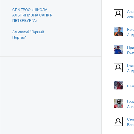
СПб ГРОО «ШКОЛА
Ала
АЛЬПИНИЗМА САНКТ-
огл
ПЕТЕРБУРГА»
Крю
Альпклуб "Горный
Анд
Портал"
При
Гри
Гла
Анд
Шил
Гри
Ана
Сел
Вла