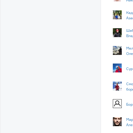
Ник
Кад
Аза
Шаб
Вла
Мел
Оле
Сур
Смо
бор
Бор
Мар
Але