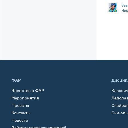
Зав
Ник
ФАР
Дисцип
Членство в ФАР
Класси
Мероприятия
Ледола
Проекты
Скайра
Контакты
Ски-ал
Новости
Рейтинг горовосходителей