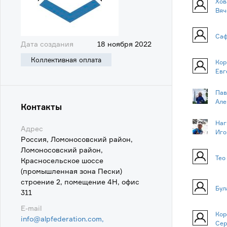
Хов
Вяч
Саф
Дата создания
18 ноября 2022
Коллективная оплата
Кор
Евг
Пав
Але
Контакты
Наг
Адрес
Иго
Россия, Ломоносовский район,
Ломоносовский район,
Тео
Красносельское шоссе
(промышленная зона Пески)
строение 2, помещение 4Н, офис
Бул
311
E-mail
Кор
info@alpfederation.com,
Сер