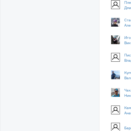
Пле
Дми
Ста
Але
Иго
Вик
Пис
Вла
Куп
Вал
Чах
Ник
Кам
Ана
Бар