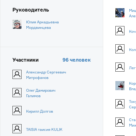
Руководитель
Миш
Але
Юлия Аркадьевна
Мордвинцева
Коч
Кол
Участники
96 человек
Лег
Александр Сергеевич
Митрофанов
Кор
Вла
Олег Дамирович
Галимов
Ток
Сер
Кирилл Долгов
Ста
Мих
TAISIA таисия KULIK