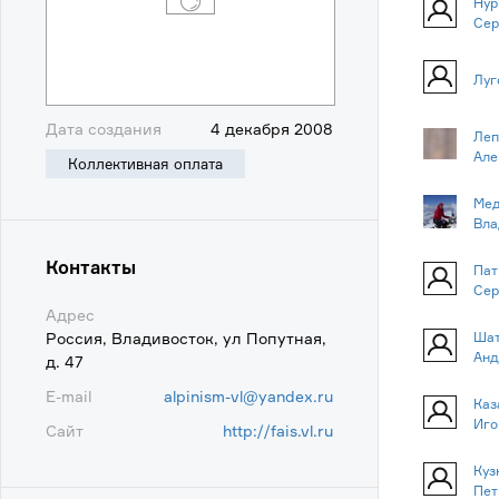
Нур
Сер
Луг
Дата создания
4 декабря 2008
Леп
Але
Коллективная оплата
Мед
Вла
Контакты
Пат
Сер
Адрес
Россия, Владивосток, ул Попутная,
Шат
Анд
д. 47
E-mail
alpinism-vl@yandex.ru
Каз
Иго
Сайт
http://fais.vl.ru
Куз
Пет