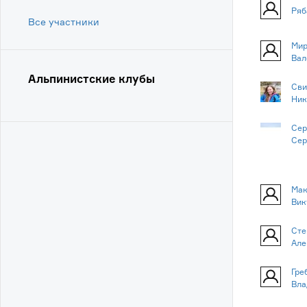
Ряб
Все участники
Мир
Вал
Альпинистские клубы
Сви
Ник
Сер
Сер
Мак
Вик
Сте
Але
Гре
Вла