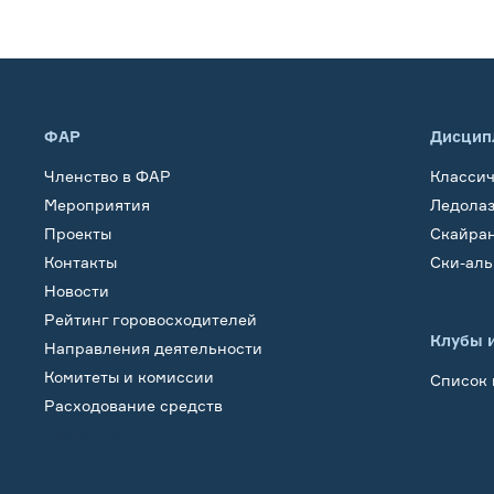
ФАР
Дисцип
Членство в ФАР
Класси
Мероприятия
Ледола
Проекты
Скайра
Контакты
Ски-ал
Новости
Рейтинг горовосходителей
Клубы 
Направления деятельности
Комитеты и комиссии
Список 
Расходование средств
Обучение