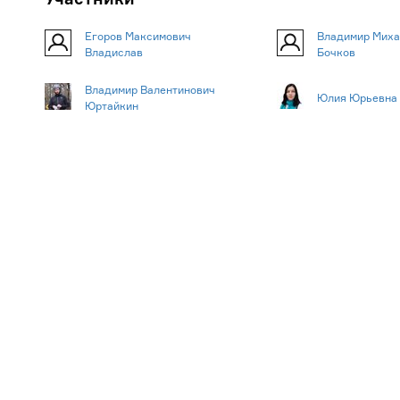
Егоров Максимович
Владимир Миха
Владислав
Бочков
Владимир Валентинович
Юлия Юрьевна
Юртайкин