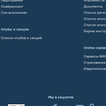
Ледолазание
Альпинисты
Скайраннинг
Документы
Ски-альпинизм
Список реги
Список альп
Список альп
Клубы и секции
Биржа инстр
Список клубов и секций
Online-серв
Сервисы ФА
Страхование
Издательска
Мы в соцсетях