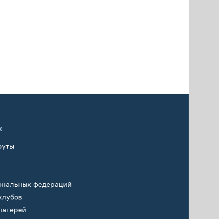
х
руты
ональных федераций
клубов
лагерей