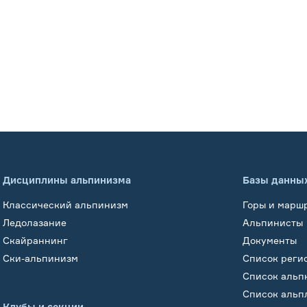
Дисциплины альпинизма
Базы данны
Классический альпинизм
Горы и марш
Ледолазание
Альпинисты
Скайраннинг
Документы
Ски-альпинизм
Список реги
Список альп
Список альп
Клубы и секции