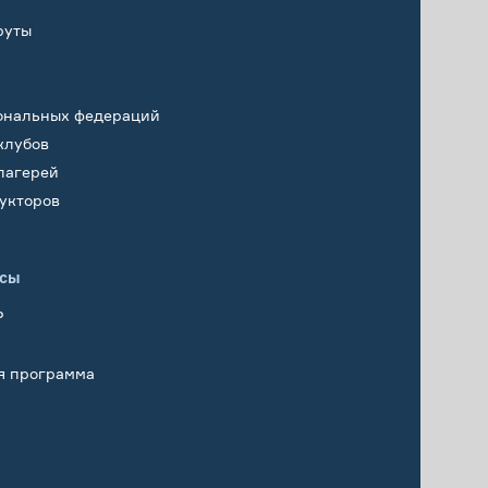
руты
ональных федераций
клубов
лагерей
укторов
исы
Р
я программа