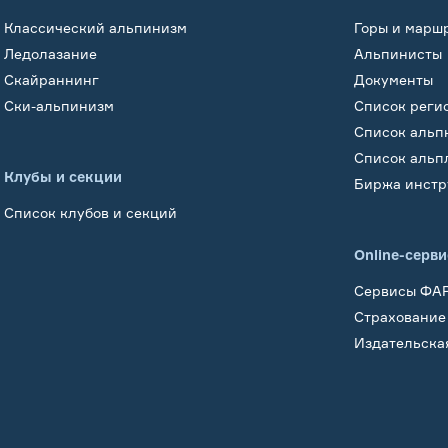
Классический альпинизм
Горы и марш
Ледолазание
Альпинисты
Скайраннинг
Документы
Ски-альпинизм
Список реги
Список альп
Список альп
Клубы и секции
Биржа инстр
Список клубов и секций
Online-серв
Сервисы ФА
Страхование
Издательска