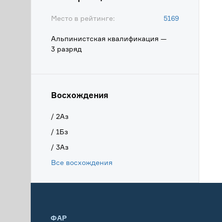
Место в рейтинге:
5169
Альпинистская квалификация —
3 разряд
Восхождения
/ 2Аз
/ 1Бз
/ 3Аз
Все восхождения
ФАР