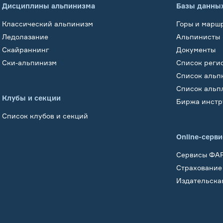
Дисциплины альпинизма
Базы данны
Классический альпинизм
Горы и марш
Ледолазание
Альпинисты
Скайраннинг
Документы
Ски-альпинизм
Список реги
Список альп
Список альп
Клубы и секции
Биржа инстр
Список клубов и секций
Online-серв
Сервисы ФА
Страхование
Издательска