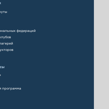
х
руты
ональных федераций
клубов
лагерей
укторов
исы
Р
я программа