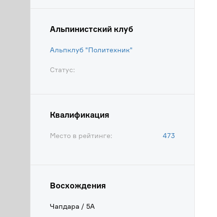
Альпинистский клуб
Альпклуб "Политехник"
Статус:
Квалификация
Место в рейтинге:
473
Восхождения
Чапдара / 5А