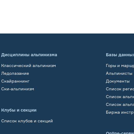
Дисциплины альпинизма
Базы данны
Классический альпинизм
Горы и марш
Ледолазание
Альпинисты
Скайраннинг
Документы
Ски-альпинизм
Список реги
Список альп
Список альп
Клубы и секции
Биржа инстр
Список клубов и секций
Online-серв