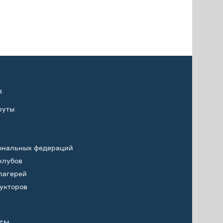
х
руты
ональных федераций
клубов
лагерей
укторов
исы