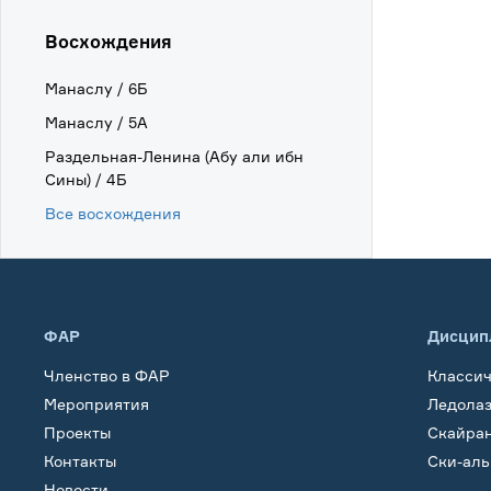
Восхождения
Манаслу / 6Б
Манаслу / 5А
Раздельная-Ленина (Абу али ибн
Сины) / 4Б
Все восхождения
ФАР
Дисцип
Членство в ФАР
Класси
Мероприятия
Ледола
Проекты
Скайра
Контакты
Ски-ал
Новости