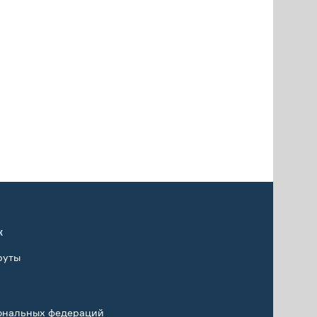
х
руты
ональных федераций