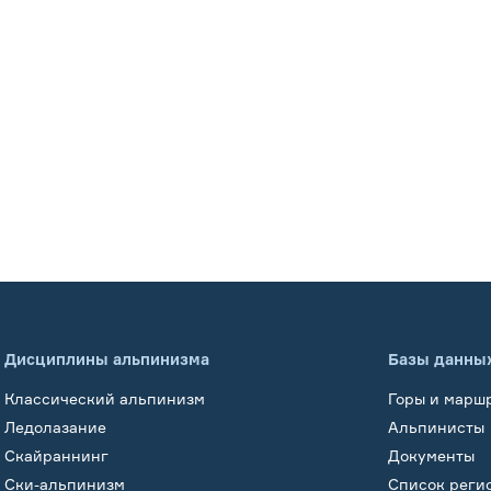
Дисциплины альпинизма
Базы данны
Классический альпинизм
Горы и марш
Ледолазание
Альпинисты
Скайраннинг
Документы
Ски-альпинизм
Список реги