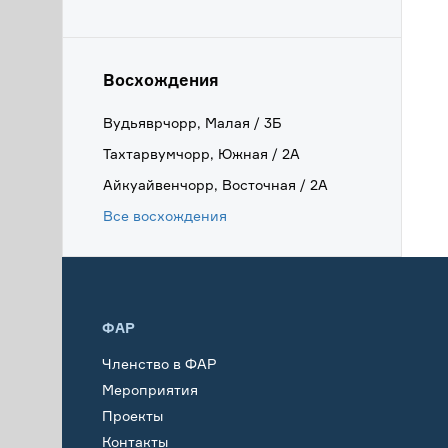
Восхождения
Вудьяврчорр, Малая / 3Б
Тахтарвумчорр, Южная / 2А
Айкуайвенчорр, Восточная / 2А
Все восхождения
ФАР
Членство в ФАР
Мероприятия
Проекты
Контакты