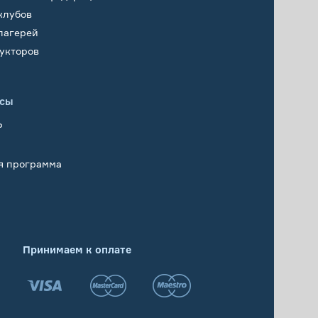
клубов
лагерей
укторов
исы
Р
я программа
Принимаем к оплате