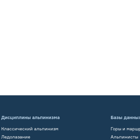
Дисциплины альпинизма
Базы данны
Классический альпинизм
Горы и марш
Ледолазание
Альпинисты