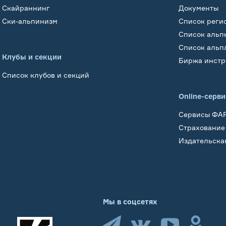
Скайраннинг
Документы
Ски-альпинизм
Список реги
Список альп
Список альп
Клубы и секции
Биржа инстр
Список клубов и секций
Online-серв
Сервисы ФА
Страхование
Издательска
Мы в соцсетях