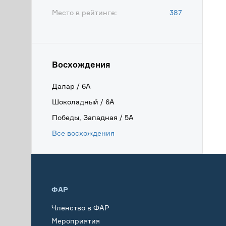
Место в рейтинге:
387
Восхождения
Далар / 6А
Шоколадный / 6А
Победы, Западная / 5А
Все восхождения
ФАР
Членство в ФАР
Мероприятия