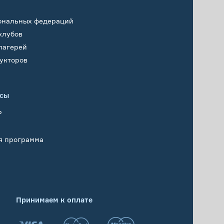
ональных федераций
клубов
лагерей
укторов
исы
Р
я программа
Принимаем к оплате