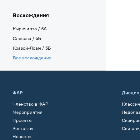
Восхождения
Кыркчилта / 6А
Слесова / 5Б
Коазой-Лоам / 5Б
Все восхождения
ФАР
Дисцип
Членство в ФАР
Класси
Мероприятия
Ледола
Проекты
Скайра
Контакты
Ски-ал
Новости