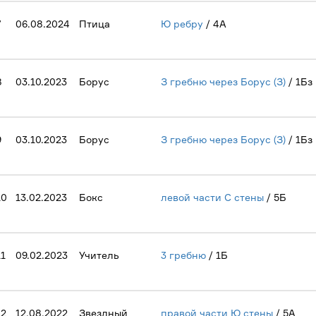
7
06.08.2024
Птица
Ю ребру
/ 4А
8
03.10.2023
Борус
З гребню через Борус (З)
/ 1Бз
9
03.10.2023
Борус
З гребню через Борус (З)
/ 1Бз
10
13.02.2023
Бокс
левой части С стены
/ 5Б
11
09.02.2023
Учитель
3 гребню
/ 1Б
12
12.08.2022
Звездный
правой части Ю стены
/ 5А