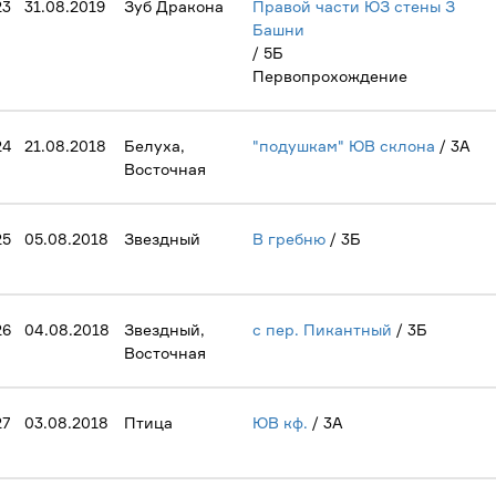
23
31.08.2019
Зуб Дракона
Правой части ЮЗ стены З
Башни
/ 5Б
Первопрохождение
24
21.08.2018
Белуха,
"подушкам" ЮВ склона
/ 3А
Восточная
25
05.08.2018
Звездный
В гребню
/ 3Б
26
04.08.2018
Звездный,
с пер. Пикантный
/ 3Б
Восточная
27
03.08.2018
Птица
ЮВ кф.
/ 3А