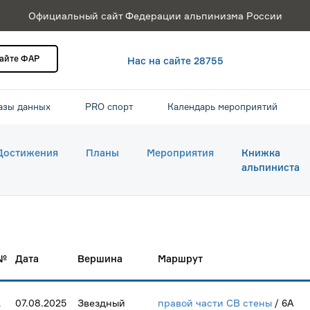
Официальный сайт Федерации альпинизма России
сайте ФАР
Нас на сайте 28755
азы данных
PRO спорт
Календарь мероприятий
Достижения
Планы
Мероприятия
Книжка
альпиниста
№
Дата
Вершина
Маршрут
1
07.08.2025
Звездный
правой части СВ стены
/ 6А