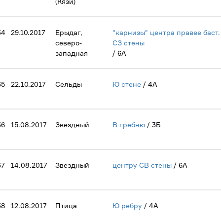
(Кязи)
34
29.10.2017
Ерыдаг,
"карнизы" центра правее баст.
северо-
СЗ стены
западная
/ 6А
35
22.10.2017
Сельды
Ю стене
/ 4А
36
15.08.2017
Звездный
В гребню
/ 3Б
37
14.08.2017
Звездный
центру СВ стены
/ 6А
38
12.08.2017
Птица
Ю ребру
/ 4А