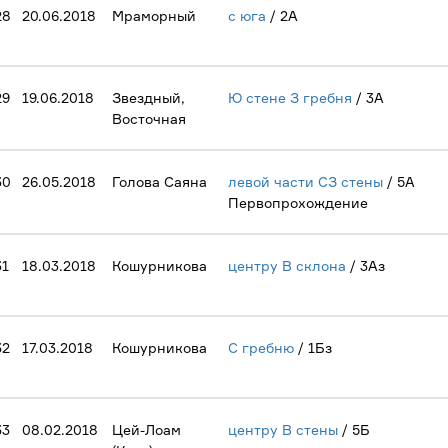
28
20.06.2018
Мраморный
с юга
/ 2А
29
19.06.2018
Звездный,
Ю стене З гребня
/ 3А
Восточная
30
26.05.2018
Голова Саяна
левой части СЗ стены
/ 5А
Первопрохождение
31
18.03.2018
Кошурникова
центру В склона
/ 3Аз
32
17.03.2018
Кошурникова
С гребню
/ 1Бз
33
08.02.2018
Цей-Лоам
центру В стены
/ 5Б