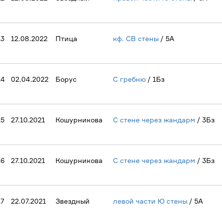
13
12.08.2022
Птица
кф. СВ стены
/ 5А
14
02.04.2022
Борус
С гребню
/ 1Бз
15
27.10.2021
Кошурникова
С стене через жандарм
/ 3Бз
16
27.10.2021
Кошурникова
С стене через жандарм
/ 3Бз
17
22.07.2021
Звездный
левой части Ю стены
/ 5А