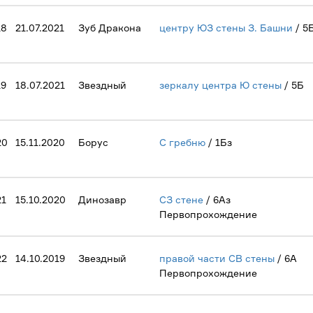
18
21.07.2021
Зуб Дракона
центру ЮЗ стены З. Башни
/ 5
19
18.07.2021
Звездный
зеркалу центра Ю стены
/ 5Б
20
15.11.2020
Борус
С гребню
/ 1Бз
21
15.10.2020
Динозавр
СЗ стене
/ 6Аз
Первопрохождение
22
14.10.2019
Звездный
правой части СВ стены
/ 6А
Первопрохождение