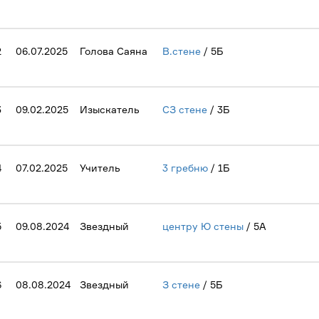
2
06.07.2025
Голова Саяна
В.стене
/ 5Б
3
09.02.2025
Изыскатель
СЗ стене
/ 3Б
4
07.02.2025
Учитель
3 гребню
/ 1Б
5
09.08.2024
Звездный
центру Ю стены
/ 5А
6
08.08.2024
Звездный
З стене
/ 5Б