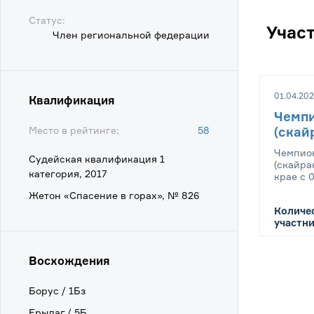
Статус:
Учас
Член региональной федерации
01.04.202
Квалификация
Чемпи
Место в рейтинге:
58
(скайр
Чемпион
Судейская квалификация 1
(скайра
категория, 2017
крае с 0
Жетон «Спасение в горах», № 826
Количе
участни
Восхождения
Борус / 1Бз
Ерыдаг / 5Б