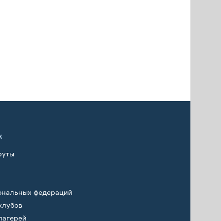
х
руты
ональных федераций
клубов
лагерей