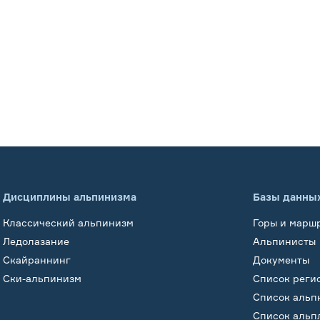
Дисциплины альпинизма
Базы данны
Классический альпинизм
Горы и марш
Ледолазание
Альпинисты
Скайраннинг
Документы
Ски-альпинизм
Список реги
Список альп
Список альп