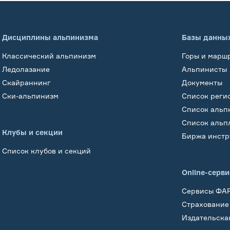
Дисциплины альпинизма
Базы данны
Классический альпинизм
Горы и марш
Ледолазание
Альпинисты
Скайраннинг
Документы
Ски-альпинизм
Список реги
Список альп
Список альп
Клубы и секции
Биржа инстр
Список клубов и секций
Online-серв
Сервисы ФА
Страхование
Издательска