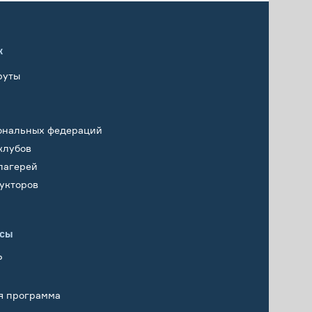
х
руты
ональных федераций
клубов
лагерей
укторов
исы
Р
я программа