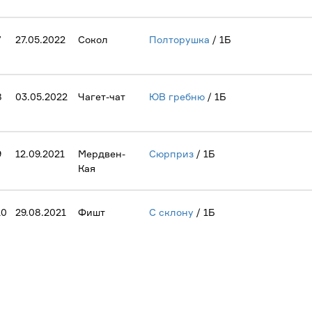
7
27.05.2022
Сокол
Полторушка
/ 1Б
8
03.05.2022
Чагет-чат
ЮВ гребню
/ 1Б
9
12.09.2021
Мердвен-
Сюрприз
/ 1Б
Кая
10
29.08.2021
Фишт
С склону
/ 1Б