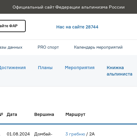
Официальный сайт Федерации альпинизма России
сайте ФАР
Нас на сайте 28744
азы данных
PRO спорт
Календарь мероприятий
Достижения
Планы
Мероприятия
Книжка
альпиниста
№
Дата
Вершина
Маршрут
1
01.08.2024
Домбай-
3 гребню
/ 2А