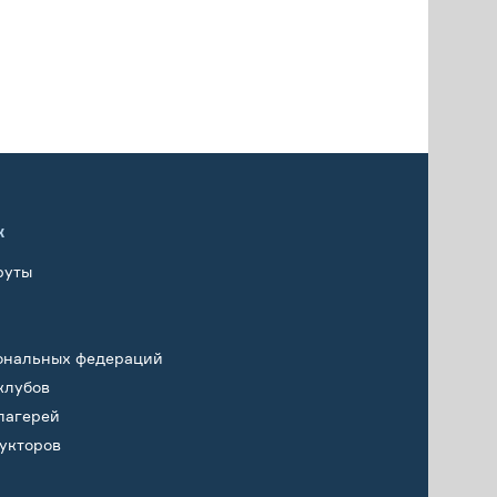
х
руты
ональных федераций
клубов
лагерей
укторов