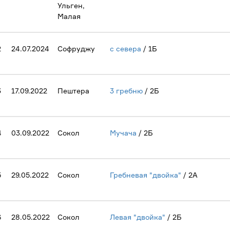
Ульген,
Малая
2
24.07.2024
Софруджу
с севера
/ 1Б
3
17.09.2022
Пештера
3 гребню
/ 2Б
4
03.09.2022
Сокол
Мучача
/ 2Б
5
29.05.2022
Сокол
Гребневая "двойка"
/ 2А
6
28.05.2022
Сокол
Левая "двойка"
/ 2Б